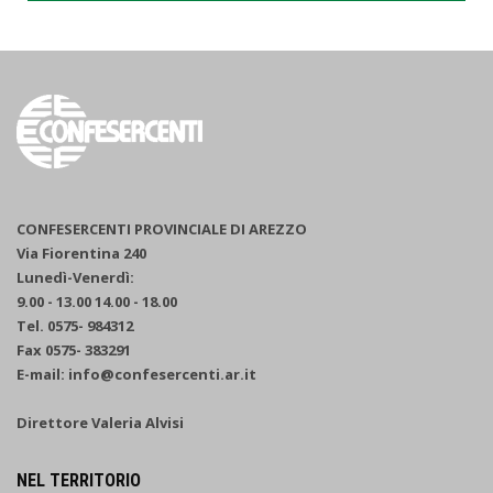
CONFESERCENTI PROVINCIALE DI AREZZO
Via Fiorentina 240
Lunedì-Venerdì:
9.00 - 13.00 14.00 - 18.00
Tel. 0575- 984312
Fax 0575- 383291
E-mail: info@confesercenti.ar.it
Direttore Valeria Alvisi
NEL TERRITORIO