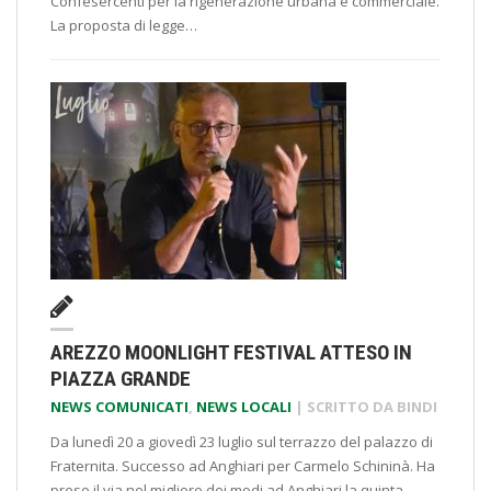
Confesercenti per la rigenerazione urbana e commerciale.
La proposta di legge…
AREZZO MOONLIGHT FESTIVAL ATTESO IN
PIAZZA GRANDE
NEWS COMUNICATI
,
NEWS LOCALI
| SCRITTO DA
BINDI
Da lunedì 20 a giovedì 23 luglio sul terrazzo del palazzo di
Fraternita. Successo ad Anghiari per Carmelo Schininà. Ha
preso il via nel migliore dei modi ad Anghiari la quinta