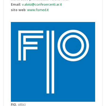
Email:
v.alvisi@confesercenti.ar.it
sito web
:
www.fismed.it
FIO
, ottici