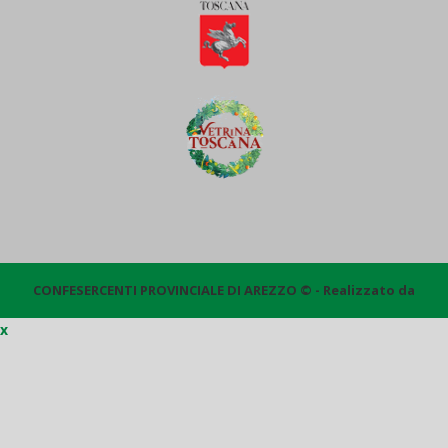
CONFESERCENTI PROVINCIALE DI AREZZO © - Realizzato da
x
Quantico