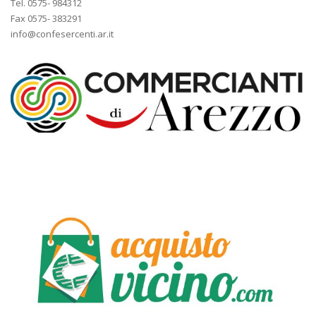
Tel. 0575- 984312
Fax 0575- 383291
info@confesercenti.ar.it