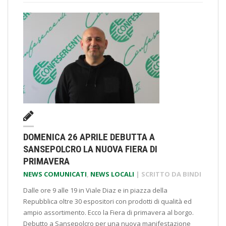
DOMENICA 26 APRILE DEBUTTA A
SANSEPOLCRO LA NUOVA FIERA DI
PRIMAVERA
NEWS COMUNICATI
,
NEWS LOCALI
| SCRITTO DA
BINDI
Dalle ore 9 alle 19 in Viale Diaz e in piazza della
Repubblica oltre 30 espositori con prodotti di qualità ed
ampio assortimento. Ecco la Fiera di primavera al borgo.
Debutto a Sansepolcro per una nuova manifestazione