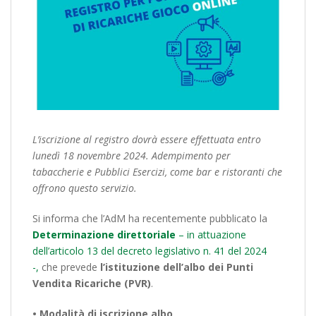
L’iscrizione al registro dovrà essere effettuata entro
lunedì 18 novembre 2024. Adempimento per
tabaccherie
e Pubblici Esercizi, come bar e ristoranti che
offrono questo servizio.
Si informa che l’AdM ha recentemente pubblicato la
Determinazione direttoriale
– in attuazione
dell’articolo 13 del decreto legislativo n. 41 del 2024
-,
che prevede
l’istituzione dell’albo dei Punti
Vendita Ricariche (PVR)
.
• Modalità di iscrizione albo