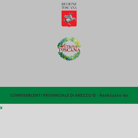
CONFESERCENTI PROVINCIALE DI AREZZO © - Realizzato da
x
Quantico