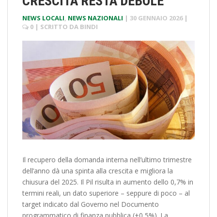
CRESCITA RESTA DEBOLE”
NEWS LOCALI
,
NEWS NAZIONALI
|
30 GENNAIO 2026
|
0
| SCRITTO DA
BINDI
Il recupero della domanda interna nell’ultimo trimestre
dell’anno dà una spinta alla crescita e migliora la
chiusura del 2025. Il Pil risulta in aumento dello 0,7% in
termini reali, un dato superiore – seppure di poco – al
target indicato dal Governo nel Documento
programmatico di finanza pubblica (+0,5%). La