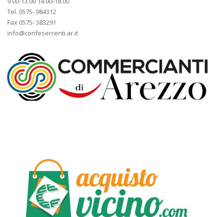
9.00-13.00 14.00-18.00
Tel. 0575- 984312
Fax 0575- 383291
info@confesercenti.ar.it