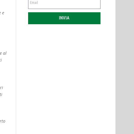
e e
INVIA
e al
i
ri
ti
rto