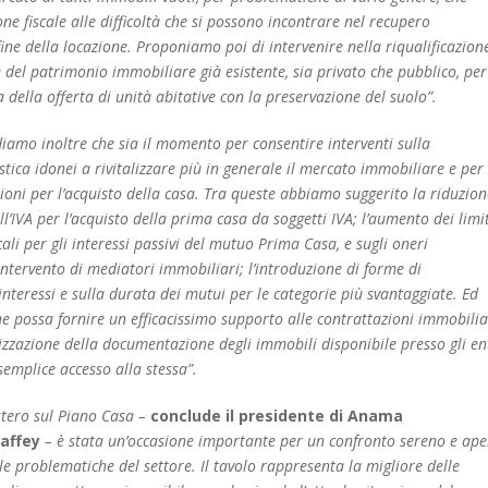
ne fiscale alle difficoltà che si possono incontrare nel recupero
fine della locazione. Proponiamo poi di intervenire nella riqualificazion
 del patrimonio immobiliare già esistente, sia privato che pubblico, per
a della offerta di unità abitative con la preservazione del suolo”.
amo inoltre che sia il momento per consentire interventi sulla
stica idonei a rivitalizzare più in generale il mercato immobiliare e per
oni per l’acquisto della casa. Tra queste abbiamo suggerito la riduzion
ll’IVA per l’acquisto della prima casa da soggetti IVA; l’aumento dei limit
cali per gli interessi passivi del mutuo Prima Casa, e sugli oneri
’intervento di mediatori immobiliari; l’introduzione di forme di
interessi e sulla durata dei mutui per le categorie più svantaggiate. Ed
he possa fornire un efficacissimo supporto alle contrattazioni immobilia
izzazione della documentazione degli immobili disponibile presso gli en
semplice accesso alla stessa”.
stero sul Piano Casa –
conclude il presidente di Anama
affey
– è stata un’occasione importante per un confronto sereno e ape
le problematiche del settore. Il tavolo rappresenta la migliore delle