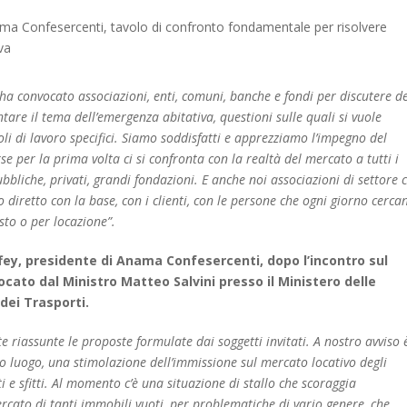
i ha convocato associazioni, enti, comuni, banche e fondi per discutere de
tare il tema dell’emergenza abitativa, questioni sulle quali si vuole
oli di lavoro specifici. Siamo soddisfatti e apprezziamo l’impegno del
se per la prima volta ci si confronta con la realtà del mercato a tutti i
 pubbliche, privati, grandi fondazioni. E anche noi associazioni di settore 
 diretto con la base, con i clienti, con le persone che ogni giorno cerca
sto o per locazione”.
ey, presidente di Anama Confesercenti, dopo l’incontro sul
cato dal Ministro Matteo Salvini presso il Ministero delle
dei Trasporti.
te riassunte le proposte formulate dai soggetti invitati. A nostro avviso 
o luogo, una stimolazione dell’immissione sul mercato locativo degli
ti e sfitti. Al momento c’è una situazione di stallo che scoraggia
rcato di tanti immobili vuoti, per problematiche di vario genere, che