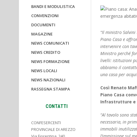
BANDI E MODULISTICA
CONVENZIONI
DOCUMENTI
“Il ministro Salvin
MAGAZINE
Piano Casa e affron
NEWS COMUNICATI
intervenire con tav
NEWS CREDITO
Ministro perché for
livelli: istituzioni
NEWS FORMAZIONE
abbiamo il contatto
NEWS LOCALI
una casa per acqui
NEWS NAZIONALI
Così Renato Maff
RASSEGNA STAMPA
Piano Casa convo
Infrastrutture e 
CONTATTI
“Al tavolo sono sta
necessaria, in prim
CONFESERCENTI
immobili inutilizza
PROVINCIALE DI AREZZO
l’immissione sul me
Via Fiorentina, 240