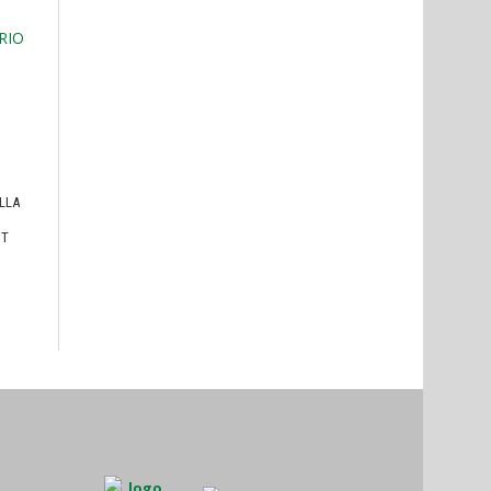
ULLA
I
HT