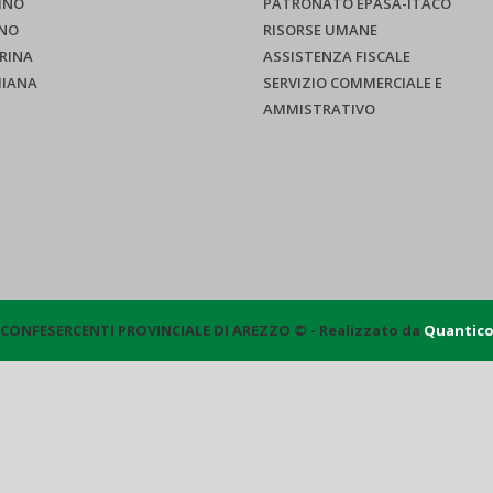
INO
PATRONATO EPASA-ITACO
NO
RISORSE UMANE
RINA
ASSISTENZA FISCALE
HIANA
SERVIZIO COMMERCIALE E
AMMISTRATIVO
CONFESERCENTI PROVINCIALE DI AREZZO © - Realizzato da
Quantic