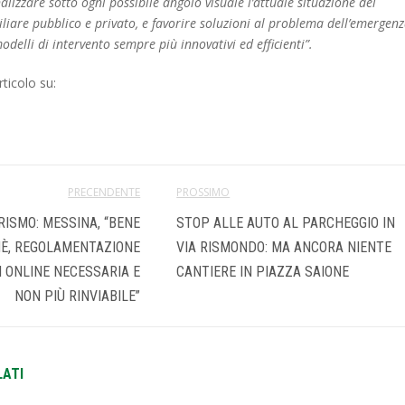
lizzare sotto ogni possibile angolo visuale l’attuale situazione del
iare pubblico e privato, e favorire soluzioni al problema dell’emergen
odelli di intervento sempre più innovativi ed efficienti”.
ticolo su:
PRECENDENTE
PROSSIMO
RISMO: MESSINA, “BENE
STOP ALLE AUTO AL PARCHEGGIO IN
È, REGOLAMENTAZIONE
VIA RISMONDO: MA ANCORA NIENTE
 ONLINE NECESSARIA E
CANTIERE IN PIAZZA SAIONE
NON PIÙ RINVIABILE”
LATI