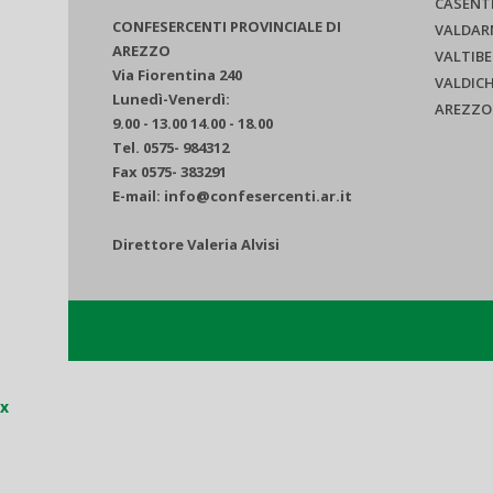
CASENT
CONFESERCENTI PROVINCIALE DI
VALDAR
AREZZO
VALTIBE
Via Fiorentina 240
VALDIC
Lunedì-Venerdì:
AREZZO
9.00 - 13.00 14.00 - 18.00
Tel. 0575- 984312
Fax 0575- 383291
E-mail: info@confesercenti.ar.it
Direttore Valeria Alvisi
x