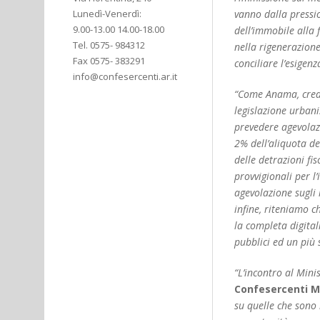
Lunedì-Venerdì:
vanno dalla pressio
9.00-13.00 14.00-18.00
dell’immobile alla 
Tel. 0575- 984312
nella rigenerazione
Fax 0575- 383291
conciliare l’esigenz
info@confesercenti.ar.it
“Come Anama, credi
legislazione urbani
prevedere agevolazi
2% dell’aliquota de
delle detrazioni fis
provvigionali per l
agevolazione sugli 
infine, riteniamo c
la completa digital
pubblici ed un più 
“L’incontro al Mini
Confesercenti M
su quelle che sono 