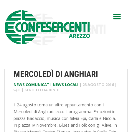
MERCOLEDÌ DI ANGHIARI
NEWS COMUNICATI
,
NEWS LOCALI
|
23 AGOSTO 2016
|
0
| SCRITTO DA
BINDI
Il 24 agosto torna un altro appuntamento con I
Mercoledì di Anghiari: ecco il programma: Emozioni in
piazza Badaccio, musica con Silvia Epi, Carla e Nicola.
In piazza IV Novembre, Blues and Folk con gli A.live. In
Piazza Mameli Centro Storico, Jazz sotto le Stelle Trio