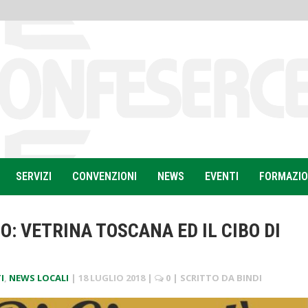
SERVIZI
CONVENZIONI
NEWS
EVENTI
FORMAZI
: VETRINA TOSCANA ED IL CIBO DI
I
,
NEWS LOCALI
|
18 LUGLIO 2018
|
0
| SCRITTO DA
BINDI