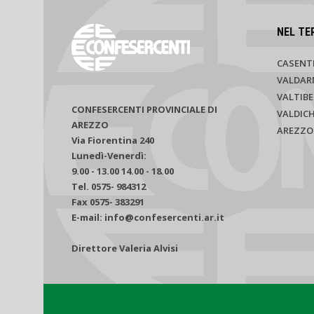
NEL TE
CASENT
VALDAR
VALTIBE
CONFESERCENTI PROVINCIALE DI
VALDIC
AREZZO
AREZZO
Via Fiorentina 240
Lunedì-Venerdì:
9.00 - 13.00 14.00 - 18.00
Tel. 0575- 984312
Fax 0575- 383291
E-mail: info@confesercenti.ar.it
Direttore Valeria Alvisi