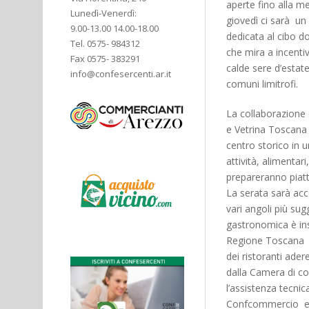
aperte fino alla me
Lunedì-Venerdì:
giovedì ci sarà un
9.00-13.00 14.00-18.00
dedicata al cibo d
Tel. 0575- 984312
che mira a incentiv
Fax 0575- 383291
calde sere d’estate
info@confesercenti.ar.it
comuni limitrofi.
La collaborazione
e Vetrina Toscana 
centro storico in
attività, alimentari
prepareranno piatti 
La serata sarà ac
vari angoli più sugg
gastronomica è ins
Regione Toscana di
dei ristoranti ade
dalla Camera di c
l’assistenza tecnic
Confcommercio ed 