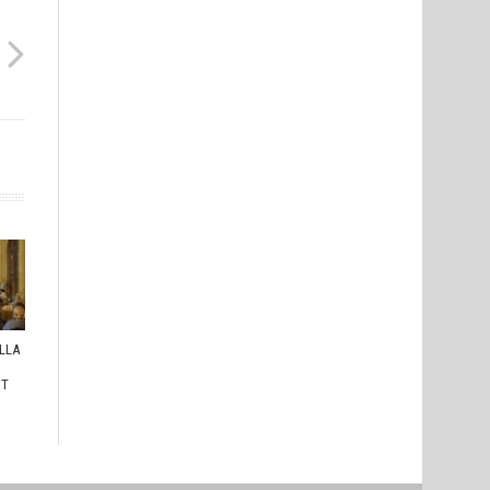
ULLA
I
HT