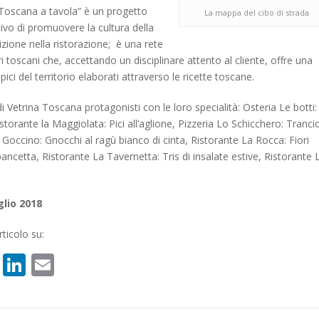
 Toscana a tavola” è un progetto
La mappa del cibo di strada
tivo di promuovere la cultura della
dizione nella ristorazione; è una rete
ri toscani che, accettando un disciplinare attento al cliente, offre una
ipici del territorio elaborati attraverso le ricette toscane.
 di Vetrina Toscana protagonisti con le loro specialità: Osteria Le botti:
storante la Maggiolata: Pici all’aglione, Pizzeria Lo Schicchero: Trancio
l Goccino: Gnocchi al ragù bianco di cinta, Ristorante La Rocca: Fiori
 pancetta, Ristorante La Tavernetta: Tris di insalate estive, Ristorante 
n
glio 2018
ticolo su:
book
atsApp
X
LinkedIn
Email