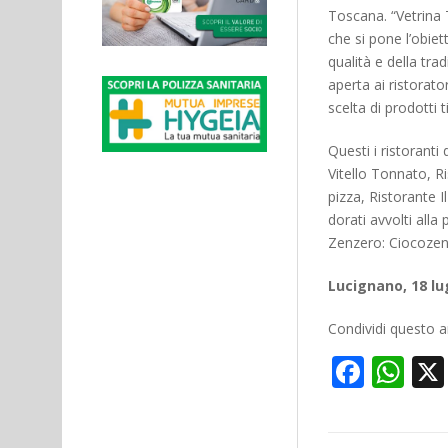
Toscana. “Vetrina
che si pone l’obiet
qualità e della tra
aperta ai ristorato
scelta di prodotti t
Questi i ristoranti
Vitello Tonnato, Ri
pizza, Ristorante I
dorati avvolti alla
Zenzero: Ciocoze
Lucignano, 18 lu
Condividi questo ar
Face
Wh