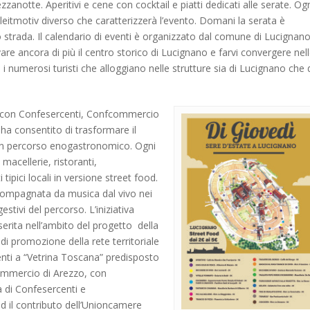
zzanotte. Aperitivi e cene con cocktail e piatti dedicati alle serate. Og
 leitmotiv diverso che caratterizzerà l’evento. Domani la serata è
o strada. Il calendario di eventi è organizzato dal comune di Lucignan
are ancora di più il centro storico di Lucignano e farvi convergere nel
 i numerosi turisti che alloggiano nelle strutture sia di Lucignano che 
 con Confesercenti, Confcommercio
ha consentito di trasformare il
 un percorso enogastronomico. Ogni
, macellerie, ristoranti,
tipici locali in versione street food.
compagnata da musica dal vivo nei
estivi del percorso. L’iniziativa
erita nell’ambito del progetto della
 promozione della rete territoriale
renti a “Vetrina Toscana” predisposto
ommercio di Arezzo, con
a di Confesercenti e
il contributo dell’Unioncamere