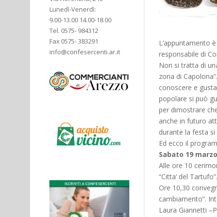
Lunedì-Venerdì:
9.00-13.00 14.00-18.00
Tel. 0575- 984312
Fax 0575- 383291
L’appuntamento è 
info@confesercenti.ar.it
responsabile di Co
Non si tratta di u
zona di Capolona”.
conoscere e gustare
popolare si può gus
per dimostrare che 
anche in futuro att
durante la festa si 
Ed ecco il progra
Sabato 19 marz
Alle ore 10 cerimo
“Citta’ del Tartufo”
Ore 10,30 convegno
cambiamento”. Int
Laura Giannetti –