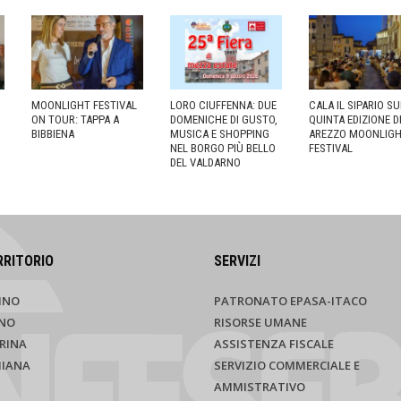
MOONLIGHT FESTIVAL
LORO CIUFFENNA: DUE
CALA IL SIPARIO S
ON TOUR: TAPPA A
DOMENICHE DI GUSTO,
QUINTA EDIZIONE D
BIBBIENA
MUSICA E SHOPPING
AREZZO MOONLIG
NEL BORGO PIÙ BELLO
FESTIVAL
DEL VALDARNO
RRITORIO
SERVIZI
INO
PATRONATO EPASA-ITACO
NO
RISORSE UMANE
RINA
ASSISTENZA FISCALE
HIANA
SERVIZIO COMMERCIALE E
AMMISTRATIVO