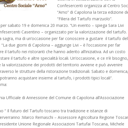
Confesercenti organizza al Centro Soc
“Arno” di Capolona la terza edizione de
“Filiera del Tartufo marzuolo”.
per sabato 19 e domenica 20 marzo. “Un evento – spiega Sara Livi
nfesercenti Casentino – organizzato per la valorizzazione del tartufo.
na sagra, ma di un’occasione per far conoscere a gustare il tartufo del
 “La due giorni di Capolona – aggiunge Livi – è l’occasione per far
 il tartufo nei ristoranti che hanno aderito all’iniziativa. Ad un costo
tare il tartufo e altre specialità locali. Un’occasione, e ce n’è bisogno
la valorizzazione dei prodotti del territorio avviene e può avvenire
raverso le strutture della ristorazione tradizionali. Sabato e domenica
potranno acquistare insieme al tartufo, i prodotti tipici locali”.
mma:
o
nia Ufficiale di Annessione del Comune di Capolona all’Associazione
.
 “ Il futuro del Tartufo toscano tra tradizione e istanze di
erverranno :Marco Remaschi – Assessore Agricoltura Regione Tosca
Presidente Unione Regionale Associazioni Tartufai Toscana, Michele