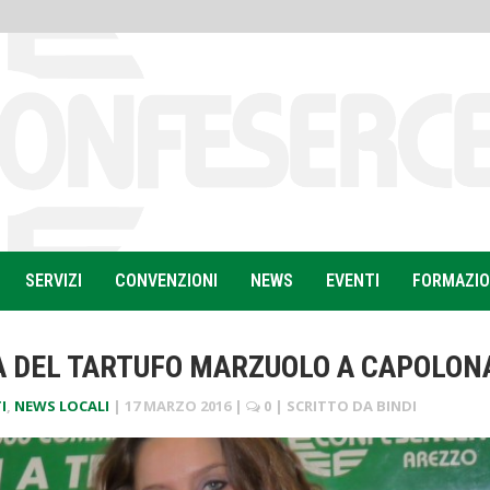
SERVIZI
CONVENZIONI
NEWS
EVENTI
FORMAZI
RA DEL TARTUFO MARZUOLO A CAPOLON
I
,
NEWS LOCALI
|
17 MARZO 2016
|
0
| SCRITTO DA
BINDI