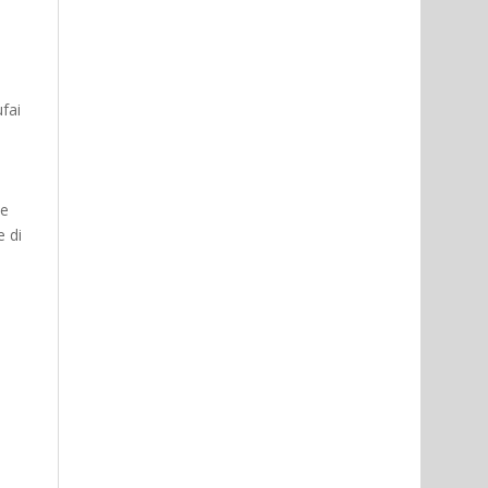
fai
ne
e di