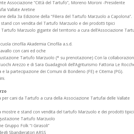
nte Associazione “Città del Tartufo”, Moreno Moroni -Presidente
fai Vallate Aretine
ne della 3a Edizione della “Filiera del Tartufo Marzuolo a Capolona”.
stand con vendita del Tartufo Marzuolo e dei prodotti tipici
 Tartufo Marzuolo gigante del territorio a cura dell’Associazione Tartu
cuola cinofila Akademia Cinofila a.s.d.
cavallo con cani ed oche
gustazione Tartufo Marzuolo (* su prenotazione) Con la collaborazio
Cuochi Arezzo e di Sara Guadagnoli dell’Agriturismo Fattoria Le Rocch
e la partecipazione dei Comuni di Bondeno (FE) e Citerna (PG).
ni.
rzo
 per cani da Tartufo a cura della Associazione Tartufai delle Vallate
 mostre e stand con vendita del tartufo Marzuolo e dei prodotti tipici
gustazione Tartufo Marzuolo
ne Gruppo Folk “I Girasoli”
degli Sbandieratori ARSS