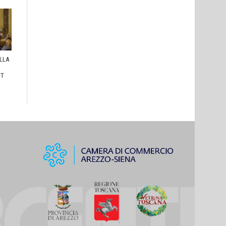
ULLA
I
HT