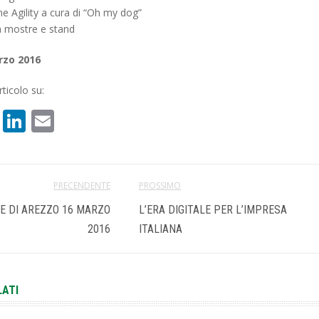
ne Agility a cura di “Oh my dog”
a mostre e stand
rzo 2016
ticolo su:
book
atsApp
X
LinkedIn
Email
PRECENDENTE
PROSSIMO
E DI AREZZO 16 MARZO
L’ERA DIGITALE PER L’IMPRESA
2016
ITALIANA
LATI