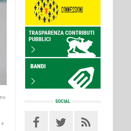
tro
SOCIAL
 e