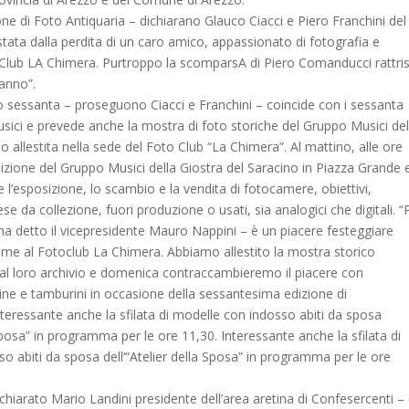
ne di Foto Antiquaria – dichiarano Glauco Ciacci e Piero Franchini del
stata dalla perdita di un caro amico, appassionato di fotografia e
lub LA Chimera. Purtroppo la scomparsA di Piero Comanducci rattri
anno”.
 sessanta – proseguono Ciacci e Franchini – coincide con i sessanta
sici e prevede anche la mostra di foto storiche del Gruppo Musici del
o allestita nella sede del Foto Club “La Chimera”. Al mattino, alle ore
ibizione del Gruppo Musici della Giostra del Saracino in Piazza Grande 
 l’esposizione, lo scambio e la vendita di fotocamere, obiettivi,
se da collezione, fuori produzione o usati, sia analogici che digitali. “
 ha detto il vicepresidente Mauro Nappini – è un piacere festeggiare
ieme al Fotoclub La Chimera. Abbiamo allestito la mostra storico
 al loro archivio e domenica contraccambieremo il piacere con
arine e tamburini in occasione della sessantesima edizione di
nteressante anche la sfilata di modelle con indosso abiti da sposa
 Sposa” in programma per le ore 11,30. Interessante anche la sfilata di
o abiti da sposa dell’“Atelier della Sposa” in programma per le ore
chiarato Mario Landini presidente dell’area aretina di Confesercenti –