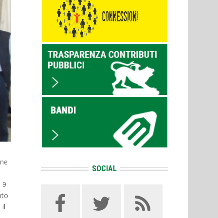
one
SOCIAL
 9
nto
il