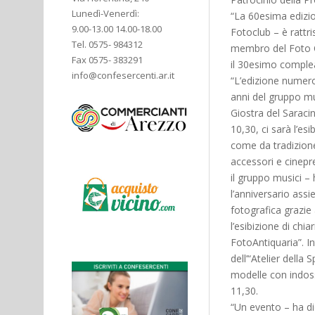
Lunedì-Venerdì:
“La 60esima edizio
9.00-13.00 14.00-18.00
Fotoclub – è rattri
Tel. 0575- 984312
membro del Foto C
Fax 0575- 383291
il 30esimo comple
info@confesercenti.ar.it
“L’edizione numero
anni del gruppo mu
Giostra del Saracin
10,30, ci sarà l’es
come da tradizione
accessori e cinepre
il gruppo musici –
l’anniversario ass
fotografica grazie
l’esibizione di chi
FotoAntiquaria”. I
dell’“Atelier della
modelle con indoss
11,30.
“Un evento – ha di