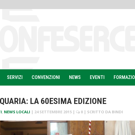
SERVIZI
CONVENZIONI
NEWS
EVENTI
FORMAZI
QUARIA: LA 60ESIMA EDIZIONE
I
,
NEWS LOCALI
|
24 SETTEMBRE 2015
|
0
| SCRITTO DA
BINDI