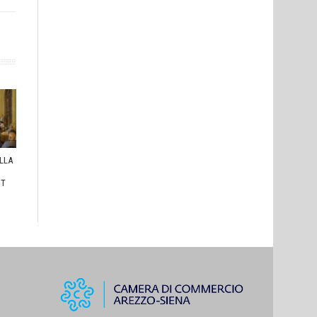
ULLA
I
HT