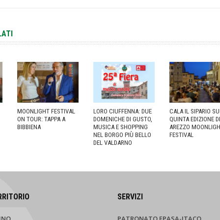
LATI
MOONLIGHT FESTIVAL
LORO CIUFFENNA: DUE
CALA IL SIPARIO S
ON TOUR: TAPPA A
DOMENICHE DI GUSTO,
QUINTA EDIZIONE D
BIBBIENA
MUSICA E SHOPPING
AREZZO MOONLIG
NEL BORGO PIÙ BELLO
FESTIVAL
DEL VALDARNO
RRITORIO
SERVIZI
INO
PATRONATO EPASA-ITACO