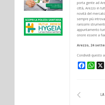
porta gente ad Are
città, Arezzo in tu
novità del mercato
sempre più introvab
rarissimi strumenti
appuntamento turist
onore essere a fia
Arezzo, 24 sett
Condividi questo ar
Face
Wh
LA