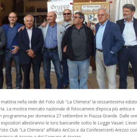
mattina nella sede del Foto club “La Chimera” la sessantesima edizi
ria. La mostra mercato nazionale di fotocamere d’epoca più antica e
è in programma per domenica 27 settembre in Piazza Grande. Dalle ore
 espositori allestiranno le loro bancarelle sotto le Logge Vasari. L’eve
Foto Club “La Chimera” affiliato AnCos e da Confesercenti Arezzo con 
rovincia di Arezzo e del Comune di Arezzo.