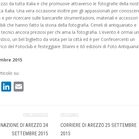
zzo da tutta Italia e che promuove attraverso le fotografie della nost
tta Italia. Una vera occasione inoltre per gli appassionati per conoscer
 e per ricercare sulle bancarelle strumentazioni, materiali e accessori
ili che hanno fatto la storia della fotografia. Cimeli di antiquariato e
 tecnici ancora preziosi per chi ama la fotografia. L’evento è ormai un
ico, un bel biglietto da visita per la città ed è per Confesercenti un
nco del Fotoclub e festeggiare 30anni e 60 edizioni di Foto Antiquaria”
embre 2015
ticolo su:
book
atsApp
X
LinkedIn
Email
PRECENDENTE
PROSSIMO
 NAZIONE DI AREZZO 24
CORRIERE DI AREZZO 25 SETTEMBRE
SETTEMBRE 2015
2015