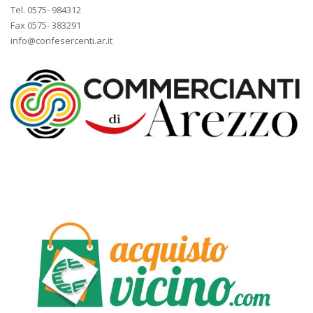
Tel. 0575- 984312
Fax 0575- 383291
info@confesercenti.ar.it