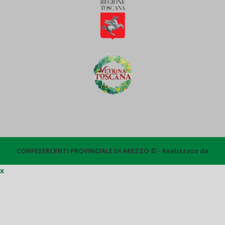
CONFESERCENTI PROVINCIALE DI AREZZO © - Realizzato da
x
Quantico