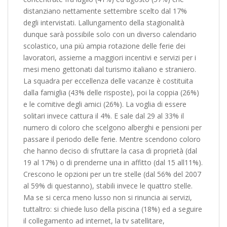
distanziano nettamente settembre scelto dal 17%
degli intervistati. Lallungamento della stagionalità
dunque sarà possibile solo con un diverso calendario
scolastico, una più ampia rotazione delle ferie dei
lavoratori, assieme a maggiori incentivi e servizi per i
mesi meno gettonati dal turismo italiano e straniero.
La squadra per eccellenza delle vacanze è costituita
dalla famiglia (43% delle risposte), poi la coppia (26%)
e le comitive degli amici (26%). La voglia di essere
solitari invece cattura il 4%. E sale dal 29 al 33% il
numero di coloro che scelgono alberghi e pensioni per
passare il periodo delle ferie. Mentre scendono coloro
che hanno deciso di sfruttare la casa di proprietà (dal
19 al 17%) o di prenderne una in affitto (dal 15 all11%).
Crescono le opzioni per un tre stelle (dal 56% del 2007
al 59% di questanno), stabili invece le quattro stelle.
Ma se si cerca meno lusso non si rinuncia ai servizi,
tuttaltro: si chiede luso della piscina (18%) ed a seguire
il collegamento ad internet, la tv satellitare,