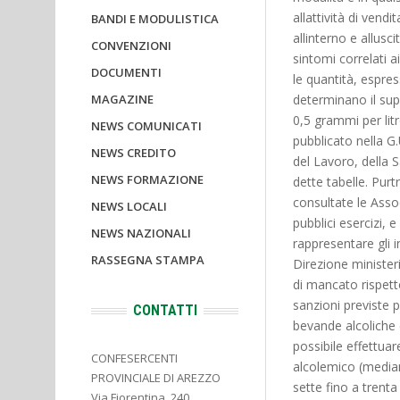
allattività di ven
BANDI E MODULISTICA
allinterno e allus
CONVENZIONI
sintomi correlati ai
DOCUMENTI
le quantità, espres
MAGAZINE
determinano il sup
0,5 grammi per lit
NEWS COMUNICATI
pubblicato nella G.
NEWS CREDITO
del Lavoro, della Sa
NEWS FORMAZIONE
dette tabelle. Pur
consultate le Asso
NEWS LOCALI
pubblici esercizi,
NEWS NAZIONALI
rappresentare gli 
RASSEGNA STAMPA
Direzione ministeri
di mancato rispett
sanzioni previste p
CONTATTI
bevande alcoliche d
possibile effettuar
CONFESERCENTI
alcolemico (median
PROVINCIALE DI AREZZO
sette fino a trenta
Via Fiorentina, 240