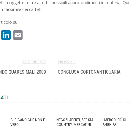
lli in oggetto, oltre a tutti i possibili approfondimenti in materia. Qui
n facsimile dei cartelli.
ticolo su:
book
atsApp
X
LinkedIn
Email
PRECENDENTE
PROSSIMO
NDO QUARESIMALI 2009
CONCLUSA CORTONANTIQUARIA
LATI
CI DICANO CHE NON È
NEGOZI APERTI, SERATA
I MERCOLEDÌ DI
VERO
COUNTRY, MERCATINI
ANGHIARI