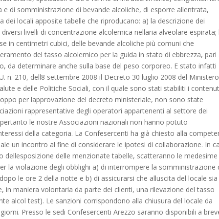
dita e di somministrazione di bevande alcoliche, di esporre allentrata,
cita dei locali apposite tabelle che riproducano: a) la descrizione dei
 diversi livelli di concentrazione alcolemica nellaria alveolare espirata;
se in centimetri cubici, delle bevande alcoliche più comuni che
eramento del tasso alcolemico per la guida in stato di ebbrezza, pari
ro, da determinare anche sulla base del peso corporeo. E stato infatti
U. n. 210, dell8 settembre 2008 il Decreto 30 luglio 2008 del Ministero
lute e delle Politiche Sociali, con il quale sono stati stabiliti i contenut
troppo per lapprovazione del decreto ministeriale, non sono state
ciazioni rappresentative degli operatori appartenenti al settore dei
 e pertanto le nostre Associazioni nazionali non hanno potuto
interessi della categoria. La Confesercenti ha già chiesto alla compete
ale un incontro al fine di considerare le ipotesi di collaborazione. In c
o dellesposizione delle menzionate tabelle, scatteranno le medesime
er la violazione degli obblighi a) di interrompere la somministrazione 
opo le ore 2 della notte e b) di assicurarsi che alluscita del locale sia
e, in maniera volontaria da parte dei clienti, una rilevazione del tasso
te alcol test). Le sanzioni corrispondono alla chiusura del locale da
 giorni. Presso le sedi Confesercenti Arezzo saranno disponibili a brev