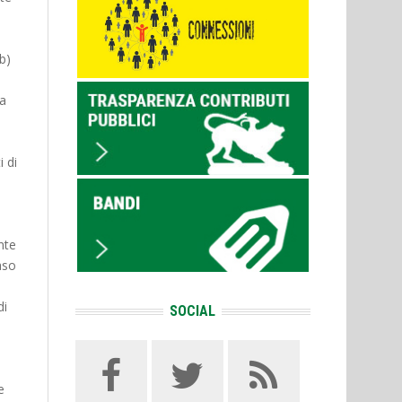
 b)
 a
i di
nte
aso
di
SOCIAL
e