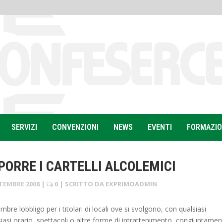
SERVIZI
CONVENZIONI
NEWS
EVENTI
FORMAZI
PORRE I CARTELLI ALCOLEMICI
TEMBRE 2008
|
0
| SCRITTO DA
EXPRIMOADMIN
mbre lobbligo per i titolari di locali ove si svolgono, con qualsiasi
siasi orario, spettacoli o altre forme di intrattenimento, congiuntame