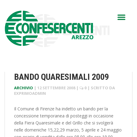
BANDO QUARESIMALI 2009
ARCHIVIO
|
12 SETTEMBRE 2008
|
0
| SCRITTO DA
EXPRIMOADMIN
Il Comune di Firenze ha indetto un bando per la
concessione temporanea di posteggi in occasione
della Fiera Quaresimale e del Grillo che si svolgerà
nelle domeniche 15,22,29 marzo, 5 aprile e 24 maggio
con orario di vendita dalle ore 08.00 alle ore 19.00,