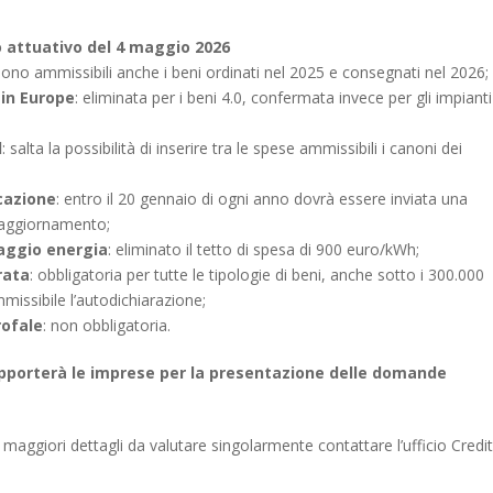
 attuativo del 4 maggio 2026
sono ammissibili anche i beni ordinati nel 2025 e consegnati nel 2026;
in Europe
: eliminata per i beni 4.0, confermata invece per gli impianti
d
: salta la possibilità di inserire tra le spese ammissibili i canoni dei
cazione
: entro il 20 gennaio di ogni anno dovrà essere inviata una
 aggiornamento;
aggio energia
: eliminato il tetto di spesa di 900 euro/kWh;
rata
: obbligatoria per tutte le tipologie di beni, anche sotto i 300.000
missibile l’autodichiarazione;
rofale
: non obbligatoria.
upporterà le imprese per la presentazione delle domande
 maggiori dettagli da valutare singolarmente contattare l’ufficio Credi