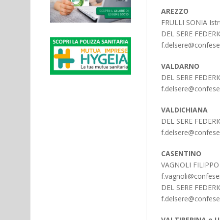
AREZZO
FRULLI SONIA Istru
DEL SERE FEDERIC
f.delsere@confeserc
VALDARNO
DEL SERE FEDERIC
f.delsere@confeserc
VALDICHIANA
DEL SERE FEDERIC
f.delsere@confeserc
CASENTINO
VAGNOLI FILIPPO I
f.vagnoli@confeserc
DEL SERE FEDERIC
f.delsere@confeserc
VALTIBERINA e 