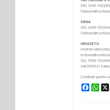
DEL SERE FEDERIC
f.delsere@confeserc
SIENA
DEL SERE FEDERIC
f.delsere@confeserc
GROSSETO
FIORINI MASSIMILI
m.fiorini@confeserc
DEL SERE FEDERIC
3487955921 f.dels
Condividi questo ar
Face
Wh