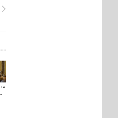
ULLA
I
HT