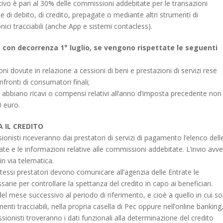
ntivo è pari al 30% delle commissioni addebitate per le transazioni
e di debito, di credito, prepagate o mediante altri strumenti di
ici tracciabili (anche App e sistemi contacless).
a, con decorrenza 1° luglio, se vengono rispettate le seguenti
ni dovute in relazione a cessioni di beni e prestazioni di servizi rese
fronti di consumatori finali;
he abbiano ricavi o compensi relativi all’anno d’imposta precedente non
0 euro.
 IL CREDITO
ionisti riceveranno dai prestatori di servizi di pagamento l’elenco dell
ate e le informazioni relative alle commissioni addebitate. L’invio avve
in via telematica.
 stessi prestatori devono comunicare all’agenzia delle Entrate le
arie per controllare la spettanza del credito in capo ai beneficiari.
del mese successivo al periodo di riferimento, e cioè a quello in cui s
enti tracciabili, nella propria casella di Pec oppure nell’online banking,
ssionisti troveranno i dati funzionali alla determinazione del credito