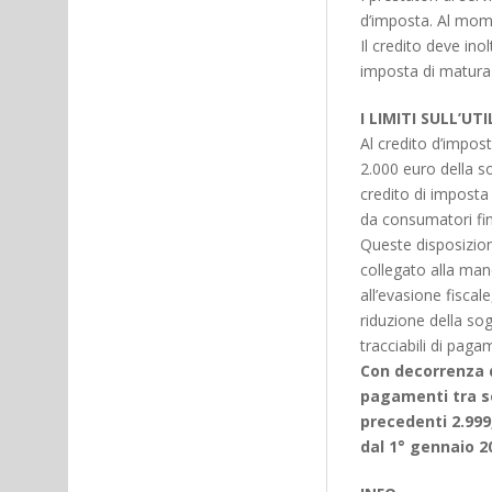
d’imposta. Al mome
Il credito deve inol
imposta di maturazi
I LIMITI SULL’U
Al credito d’impost
2.000 euro della s
credito di imposta
da consumatori fina
Queste disposizion
collegato alla mano
all’evasione fiscale
riduzione della sog
tracciabili di paga
Con decorrenza de
pagamenti tra sog
precedenti 2.999
dal 1° gennaio 2