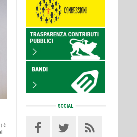
SOCIAL
9) è
al