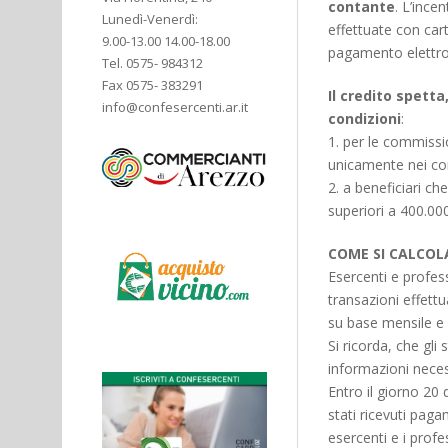
contante
. L’ince
Lunedì-Venerdì:
effettuate con cart
9.00-13.00 14.00-18.00
pagamento elettron
Tel. 0575- 984312
Fax 0575- 383291
Il credito spett
info@confesercenti.ar.it
condizioni
:
1. per le commissio
unicamente nei con
2. a beneficiari c
superiori a 400.00
COME SI CALCOLA
Esercenti e profess
transazioni effettu
su base mensile e 
Si ricorda, che gli
informazioni necess
Entro il giorno 20 
stati ricevuti pagam
esercenti e i profe