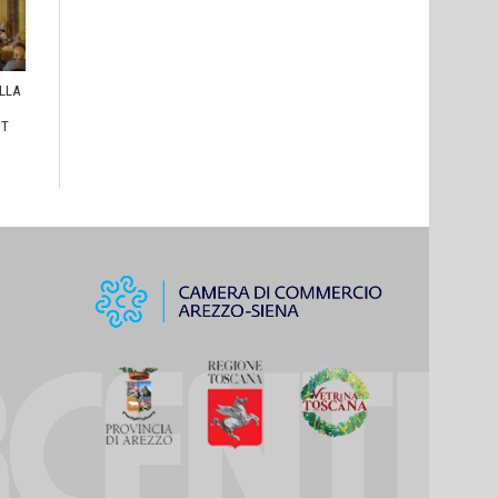
ULLA
I
HT