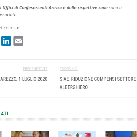
li
Uffici di Confesercenti Arezzo e delle rispettive zone
sono a
ssociati.
ticolo su:
book
atsApp
X
LinkedIn
Email
PRECENDENTE
PROSSIMO
 AREZZO, 1 LUGLIO 2020
SIAE: RIDUZIONE COMPENSI SETTORE
ALBERGHIERO
LATI