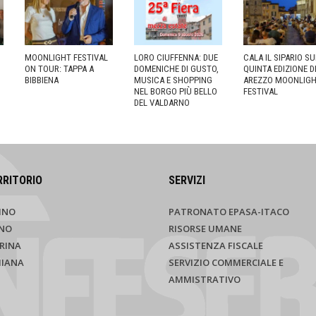
MOONLIGHT FESTIVAL
LORO CIUFFENNA: DUE
CALA IL SIPARIO S
ON TOUR: TAPPA A
DOMENICHE DI GUSTO,
QUINTA EDIZIONE D
BIBBIENA
MUSICA E SHOPPING
AREZZO MOONLIG
NEL BORGO PIÙ BELLO
FESTIVAL
DEL VALDARNO
RRITORIO
SERVIZI
INO
PATRONATO EPASA-ITACO
NO
RISORSE UMANE
RINA
ASSISTENZA FISCALE
HIANA
SERVIZIO COMMERCIALE E
AMMISTRATIVO