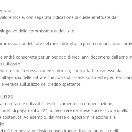
erazioni;
valore totale, con separata indicazione di quelle effettuate da
pilogativo delle commissioni addebitate.
 commissioni addebitate nel mese di luglio, la prima comunicazioni arri
andrà conservata per un periodo di dieci anni decorrenti dall’anno i
o utilizzato.
oni, e con la stessa cadenza di invio, sono infatti trasmesse dai
zi all’agenzia delle Entrate che potrà utilizzarle solamente per realizzare
o e verifica sull’utilizzo del credito spettante.
ILIZZO
sta maturato è utilizzabile esclusivamente in compensazione,
odelli di pagamento F24, a decorrere dal mese successivo a quello i
ta sostenuta. Ad esempio, dal mese di agosto in relazione alle
io.
izi più tempestivi nell’invio consentiranno di usare prima i crediti