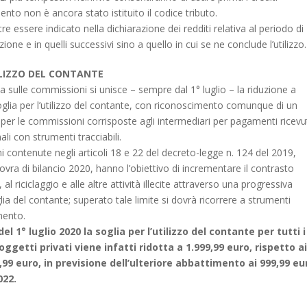
nto non è ancora stato istituito il codice tributo.
tre essere indicato nella dichiarazione dei redditi relativa al periodo di
one e in quelli successivi sino a quello in cui se ne conclude l’utilizzo.
TILIZZO DEL CONTANTE
a sulle commissioni si unisce – sempre dal 1° luglio – la riduzione a
oglia per l’utilizzo del contante, con riconoscimento comunque di un
 per le commissioni corrisposte agli intermediari per pagamenti ricevu
li con strumenti tracciabili.
i contenute negli articoli 18 e 22 del decreto-legge n. 124 del 2019,
vra di bilancio 2020, hanno l’obiettivo di incrementare il contrasto
, al riciclaggio e alle altre attività illecite attraverso una progressiva
lia del contante; superato tale limite si dovrà ricorrere a strumenti
mento.
l 1° luglio 2020 la soglia per l’utilizzo del contante per tutti i
getti privati viene infatti ridotta a 1.999,99 euro, rispetto ai
,99 euro, in previsione dell’ulteriore abbattimento ai 999,99 eu
022.