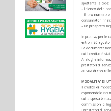
spettante, e cioè:
– l’elenco delle op
– il loro numero e 
consumatori finali;
– un prospetto rie
In pratica, per le
entro il 20 agosto.
La documentazione 
cui il credito è stat
Analoghe informazi
prestatori di servi
attività di controll
MODALITA’ DI UT
Il credito di impo
esponendolo nei m
cui la spesa è sta
commissioni di lugl
I prestatori di serv