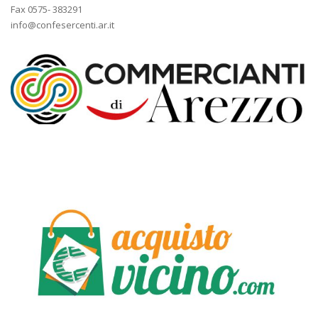
Fax 0575- 383291
info@confesercenti.ar.it