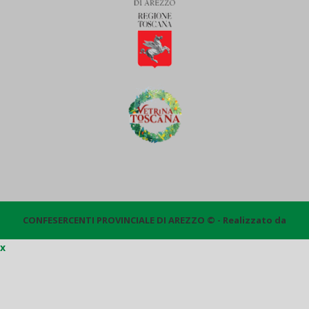
CONFESERCENTI PROVINCIALE DI AREZZO © - Realizzato da
x
Quantico