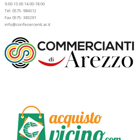
9.00-13.00 14.00-18.00
Tel. 0575- 984312
Fax 0575- 383291
info@confesercenti.ar.it