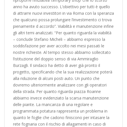
riproporre l’iniziativa ‘temporary shop’ che lo scorso
anno ha avuto successo. L’obiettivo per tutti è quello
di attrarre nuovi investitori in via Roma con la speranza
che qualcuno possa prolungare l’investimento ci trova
pienamente d accordo”. Viabilità e manutenzione infine
gli altri temi analizzati. “Per quanto riguarda la viabilità
– conclude Stefano Micheli – abbiamo espresso la
soddisfazione per aver accolto nei mesi passati le
nostre richieste. Al tempo stesso abbiamo sollecitato
l’istituzione del doppio senso di via Ammiraglio
Burzagli. Il sindaco ha detto di aver già pronto il
progetto, specificando che la sua realizzazione poterà
alla riduzione di alcuni posti auto. Un punto che
dovremo ulteriormente analizzare con gli operatori
della strada. Per quanto riguarda piazza Roanne
abbiamo invece evidenziato la scarsa manutenzione
delle piante. La mancanza di una regolare e
programmata potatura rappresenta un problema in
quanto le foglie che cadono finiscono per intasare la
rete fognaria con il rischio di allagamenti in caso di