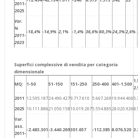
2011-
2025
Var.
%
-18,4%
-14,9%
2,1%
-1,4%
36,6%
60,3%
24,3%
2,6%
2011-
2025
Superfici complessive di vendita per categoria
dimensionale
1.
MQ:
1-50
51-150
151-250
250-400
401-1.500
2.
2011
12.595.187
24.490.427
9.717.610
5.667.269
19.944.406
5.
2025
10.111.886
21.050.158
10.019.267
5.554.885
28.020.926
8.
Var.
ass.
-2.483.301
-3.440.269
301.657
-112.385
8.076.520
3.
2011-