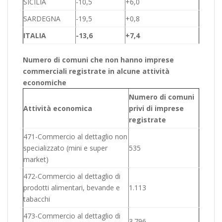
SICILIA
-10,5
+6,0
SARDEGNA
-19,5
+0,8
ITALIA
-13,6
+7,4
Numero di comuni che non hanno imprese
commerciali registrate in alcune attività
economiche
Numero di comuni
Attività economica
privi di imprese
registrate
471-Commercio al dettaglio non
specializzato (mini e super
535
market)
472-Commercio al dettaglio di
prodotti alimentari, bevande e
1.113
tabacchi
473-Commercio al dettaglio di
3.796