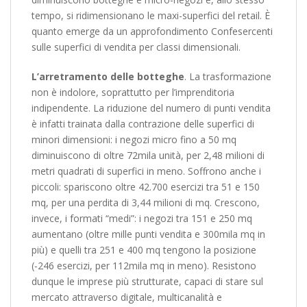
tempo, si ridimensionano le maxi-superfici del retail. È
quanto emerge da un approfondimento Confesercenti
sulle superfici di vendita per classi dimensionali.
L’arretramento delle botteghe
. La trasformazione
non è indolore, soprattutto per l’imprenditoria
indipendente. La riduzione del numero di punti vendita
è infatti trainata dalla contrazione delle superfici di
minori dimensioni: i negozi micro fino a 50 mq
diminuiscono di oltre 72mila unità, per 2,48 milioni di
metri quadrati di superfici in meno. Soffrono anche i
piccoli: spariscono oltre 42.700 esercizi tra 51 e 150
mq, per una perdita di 3,44 milioni di mq. Crescono,
invece, i formati “medi”: i negozi tra 151 e 250 mq
aumentano (oltre mille punti vendita e 300mila mq in
più) e quelli tra 251 e 400 mq tengono la posizione
(-246 esercizi, per 112mila mq in meno). Resistono
dunque le imprese più strutturate, capaci di stare sul
mercato attraverso digitale, multicanalità e