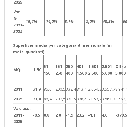
2025
Var.
%
-19,7%
-14,0%
3,1%
-2,0%
40,5%
6
2011-
2025
Superficie media per categoria dimensionale (in
metri quadrati)
51-
151-
250-
401-
1.501-
2.501-
Oltre
MQ:
1-50
150
250
400
1.500
2.500
5.000
5.000
2011
31,9
85,6
200,5
332,4
813,4
2.054,3
3.557,7
8.941,
2025
31,4
86,4
202,5
330,5
836,6
2.053,2
3.561,7
8.562,
Var. ass.
2011-
-0,5
0,8
2,0
-1,9
23,2
-1,1
4,0
-379,
2025