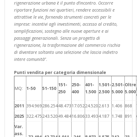
rigenerazione urbana è il punto d’incontro. Occorre
riportare funzioni nei quartieri, rendere accessibili e
attrattive le vie, fornendo strumenti concreti per le
imprese: incentivi agli investimenti, accesso al credito,
semplificazioni, sostegno alle nuove aperture e ai
passaggi generazionali. Senza un progetto di
rigenerazione, la trasformazione del commercio rischia
di diventare soltanto una selezione che lascia indietro
intere comunità
”.
Punti vendita per categoria dimensionale
151-
250-
401-
1.501-
2.501-
Oltre
MQ:
1-50
51-150
250
400
1.500
2.500
5.000
5.000
2011
394.969
286.254
48.473
17.052
24.520
2.613
1.406
868
2025
322.475
243.520
49.484
16.806
33.493
4.187
1.748
891
Var.
ass.
-72.494
-42.734
1.011
-246
8.973
1.575
342
23