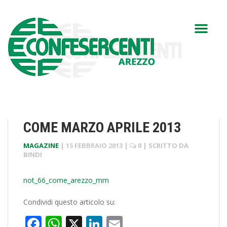
COME MARZO APRILE 2013
MAGAZINE
|
15 FEBBRAIO 2013
|
0
| SCRITTO DA
BINDI
not_66_come_arezzo_mm
Condividi questo articolo su:
Facebook
WhatsApp
X
LinkedIn
Email