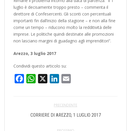
Rimane il problema intorno alla data di partenza. “Il 1
luglio è decisamente troppo presto – commenta il
direttore di Confesercenti. Gli sconti con percentuali
importanti fin dall’inizio della stagione – e non alla fine
come un tempo – riducono molto la redditività delle
imprese. Le politiche quindi destinate alle promozioni
non lasciano margini di guadagno agli imprenditori”.
Arezzo, 3 luglio 2017
Condividi questo articolo su:
Facebook
WhatsApp
X
LinkedIn
Email
PRECENDENTE
CORRIERE DI AREZZO, 1 LUGLIO 2017
PROSSIMO