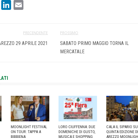
book
atsApp
X
LinkedIn
Email
PRECENDENTE
PROSSIMO
AREZZO 29 APRILE 2021
SABATO PRIMO MAGGIO TORNA IL
MERCATALE
LATI
MOONLIGHT FESTIVAL
LORO CIUFFENNA: DUE
CALA IL SIPARIO S
ON TOUR: TAPPA A
DOMENICHE DI GUSTO,
QUINTA EDIZIONE D
BIBBIENA
MUSICA E SHOPPING
AREZZO MOONLIG