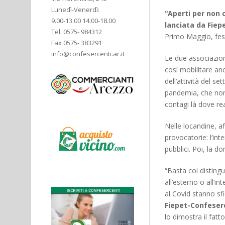
Lunedì-Venerdì:
“Aperti per non 
9.00-13.00 14.00-18.00
lanciata da Fie
Tel. 0575- 984312
Primo Maggio, fest
Fax 0575- 383291
info@confesercenti.ar.it
Le due associazioni
così mobilitare anc
dell’attività del se
pandemia, che non p
contagi là dove re
Nelle locandine, af
provocatorie: l’int
pubblici. Poi, la d
“Basta coi distingu
all’esterno o all’i
al Covid stanno sfi
Fiepet-Confeser
lo dimostra il fatt