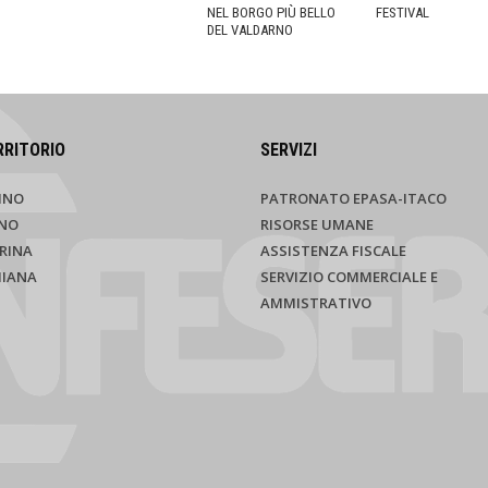
NEL BORGO PIÙ BELLO
FESTIVAL
DEL VALDARNO
RRITORIO
SERVIZI
INO
PATRONATO EPASA-ITACO
NO
RISORSE UMANE
RINA
ASSISTENZA FISCALE
HIANA
SERVIZIO COMMERCIALE E
AMMISTRATIVO