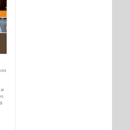
ioni
ai
vo
di