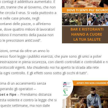
ei contagi è addirittura aumentato. È
utti, tranne che al Governo, che non
che circola il virus. Si vada piuttosto a
 nelle case private, negli
tanei delle piazze, o all’interno
e, dove quattro milioni di lavoratori
vidono il momento della pausa non
 le prescrizioni antiCovid”.
izioni, ormai da oltre un anno lo
esso fuori legge i pubblici esercizi, che pure sono gli unici a poter
istrazione in piena sicurezza, con clienti controllati e controllabili e n
protocolli vigenti. Ma chiudendo noi ha aperto la strada alla rete
 da ogni controllo. E gli effetti sono sotto gli occhi di tutti”.
ttima di un accanimento senza
perando gli operatori –
pet e Fipe
– Prendiamo distanza
testa violente e contro la legge che si
 queste settimane, ma non dalle