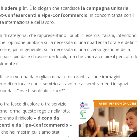
chiudere più”
. È lo slogan che scandisce
la campagna unitaria
pet-Confesercenti e Fipe-Confcommercio
in concomitanza con il
a internazionale del lavoro.
 di categoria, che rappresentano i pubblici esercizi italiani, intendono
he l’opinione pubblica sulla necessità di una ripartenza totale e definit
ttore e, più in generale, sulla necessità di una diversa gestione della
assi più dalle chiusure dei locali, ma che vada a colpire il pericolo d
almente è.
fisse in vetrina da migliaia di bar e ristoranti, alcune immagini
erno di un locale con il servizio al tavolo e assembramenti in spazi
omanda: “Dove ti senti più sicuro?”
o tra fasce di colore o tra servizio
nterno: ormai queste regole nella lotta
orando il ridicolo –
dicono da
centi e da Fipe-Confcommercio
–
o che nei mesi in cui siamo stati