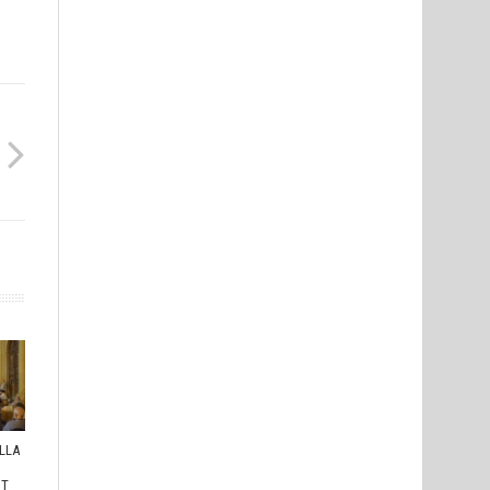
ULLA
I
HT