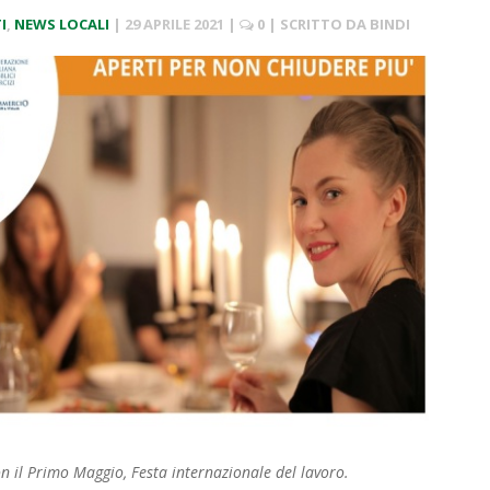
I
,
NEWS LOCALI
|
29 APRILE 2021
|
0
| SCRITTO DA
BINDI
n il Primo Maggio, Festa internazionale del lavoro.