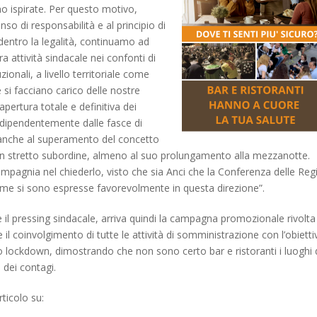
no ispirate. Per questo motivo,
so di responsabilità e al principio di
entro la legalità, continuamo ad
 attività sindacale nei confonti di
tuzionali, a livello territoriale come
 si facciano carico delle nostre
iapertura totale e definitiva dei
indipendentemente dalle fasce di
anche al superamento del concetto
 in stretto subordine, almeno al suo prolungamento alla mezzanotte.
pagnia nel chiederlo, visto che sia Anci che la Conferenza delle Reg
me si sono espresse favorevolmente in questa direzione”.
l pressing sindacale, arriva quindi la campagna promozionale rivolta 
e il coinvolgimento di tutte le attività di somministrazione con l’obietti
o lockdown, dimostrando che non sono certo bar e ristoranti i luoghi 
 dei contagi.
ticolo su: