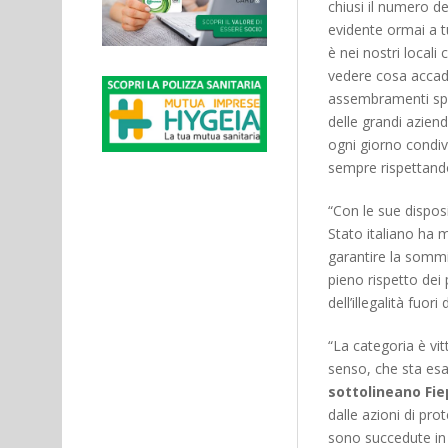
chiusi il numero d
evidente ormai a t
è nei nostri locali 
vedere cosa accade
assembramenti spon
delle grandi aziend
ogni giorno condi
sempre rispettando
“Con le sue dispos
Stato italiano ha m
garantire la sommin
pieno rispetto dei 
dell’illegalità fuori
“La categoria è vi
senso, che sta esa
sottolineano Fie
dalle azioni di pro
sono succedute in