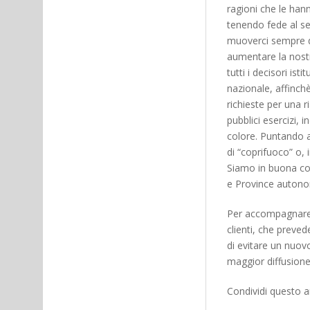
ragioni che le han
tenendo fede al sen
muoverci sempre d
aumentare la nostra
tutti i decisori isti
nazionale, affinchè
richieste per una r
pubblici esercizi, 
colore. Puntando 
di “coprifuoco” o,
Siamo in buona com
e Province autono
Per accompagnare i
clienti, che preved
di evitare un nuov
maggior diffusione
Condividi questo ar