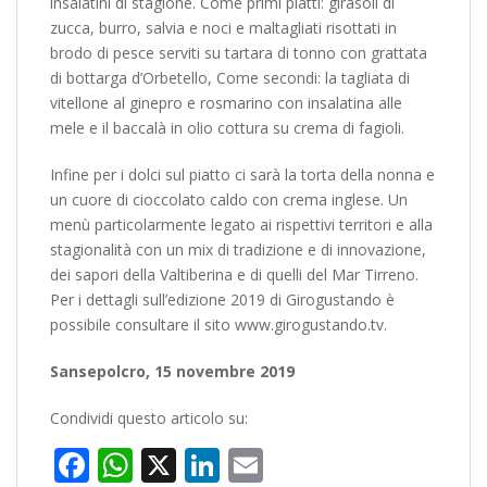
insalatini di stagione. Come primi piatti: girasoli di
zucca, burro, salvia e noci e maltagliati risottati in
brodo di pesce serviti su tartara di tonno con grattata
di bottarga d’Orbetello, Come secondi: la tagliata di
vitellone al ginepro e rosmarino con insalatina alle
mele e il baccalà in olio cottura su crema di fagioli.
Infine per i dolci sul piatto ci sarà la torta della nonna e
un cuore di cioccolato caldo con crema inglese. Un
menù particolarmente legato ai rispettivi territori e alla
stagionalità con un mix di tradizione e di innovazione,
dei sapori della Valtiberina e di quelli del Mar Tirreno.
Per i dettagli sull’edizione 2019 di Girogustando è
possibile consultare il sito www.girogustando.tv.
Sansepolcro, 15 novembre 2019
Condividi questo articolo su:
Facebook
WhatsApp
X
LinkedIn
Email