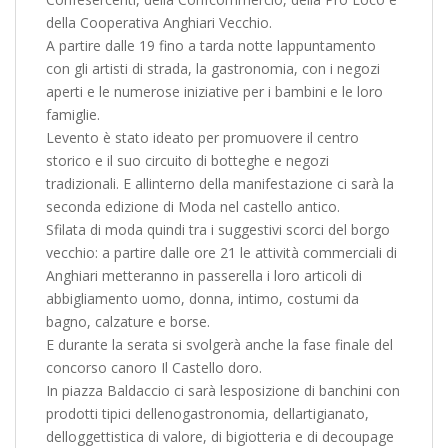
della Cooperativa Anghiari Vecchio.
A partire dalle 19 fino a tarda notte lappuntamento
con gli artisti di strada, la gastronomia, con i negozi
aperti e le numerose iniziative per i bambini e le loro
famiglie.
Levento è stato ideato per promuovere il centro
storico e il suo circuito di botteghe e negozi
tradizionali. E allinterno della manifestazione ci sarà la
seconda edizione di Moda nel castello antico.
Sfilata di moda quindi tra i suggestivi scorci del borgo
vecchio: a partire dalle ore 21 le attività commerciali di
Anghiari metteranno in passerella i loro articoli di
abbigliamento uomo, donna, intimo, costumi da
bagno, calzature e borse.
E durante la serata si svolgerà anche la fase finale del
concorso canoro Il Castello doro.
In piazza Baldaccio ci sarà lesposizione di banchini con
prodotti tipici dellenogastronomia, dellartigianato,
delloggettistica di valore, di bigiotteria e di decoupage