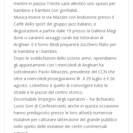
mentre in piazza Trieste sarà allestito uno spazio per
bambine e bambini con gonfiabili.
Musica invece in via Mazzini con lesibizione presso il
Caffè dello sport del gruppo Jazz Italiano, e
degustazioni a partire dalle 19 presso la Galleria Magi
dove ci saranno assaggi curati dai ristoratori di
Anghiari. E il forno Bindi preparerà zucchero filato per
le bambine e i bambini.
Dopo le soddisfazioni dello scorso anno, riprendiamo
gli appuntamenti con I mercoledì di Anghiari ha
sottolineato Paolo Meazzini, presidente del CCN che
oltre a mercoledì proseguiranno l8 . il 29 luglio e il 26
agosto. Lobiettivo è quello di coinvolgere tutte le
strade e le piazze del centro storico.
Encomiabile limpegno degli operatori – ha dichiarato
Lucio Gori di Confesercenti; anche in questa occasione
hanno predisposto presso le loro attività numerose
iniziative per catturare lattenzione del grande pubblico
nello spirito delle iniziative dei centri commerciali