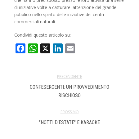
che hanno predisposto presso le loro attività una serie
di iniziative volte a catturare lattenzione del grande
pubblico nello spirito delle iniziative dei centri
commerciali naturali.
Condividi questo articolo su:
Facebook
WhatsApp
X
LinkedIn
Email
PRECENDENTE
CONFESERCENTI: UN PROVVEDIMENTO
RISCHIOSO
PROSSIMO
"NOTTI D’ESTATE" E KARAOKE