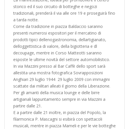
storico ed il suo circuito di botteghe e negozi
tradizionali, prenderà il via alle ore 19 e proseguirà fino
a tarda notte.
Come da tradizione in piazza Baldaccio saranno
presenti numerosi espositori per il mercatino di
prodotti tipici dellenogastronomia, dellartigianato,
delloggettistica di valore, della bigiotteria e dl
decoupage, mentre in Corso Matteotti saranno
esposte le ultime novità del settore automobilistico.
In via Mazzini presso al Bar Caffè dello sport sarà
allestita una mostra fotografica Sovrapposizioni
Anghiari 29 luglio 1944  29 luglio 2009 con immagini
scattate dai militari alleati il giorno della Liberazione.
Per gli amanti della musica lounge e delle birre
artigianali lappuntamento sempre in via Mazzini a
partire dalle 21.
E a partire dalle 21 inoltre, in piazza del Popolo, la
filarmonica P. Mascagni si esibirà con spettacoli
musicali, mentre in piazza Mameli e per le vie botteghe