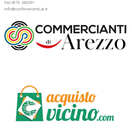
Fax 0575- 383291
info@confesercenti.ar.it