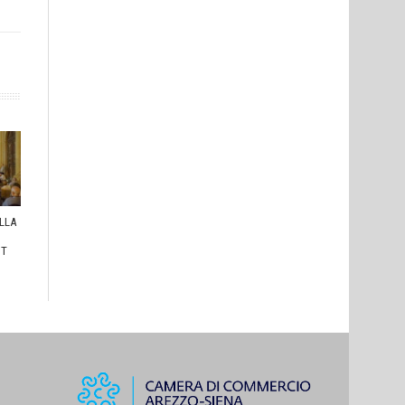
ULLA
I
HT