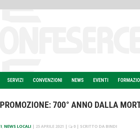
SERVIZI
CONVENZIONI
NEWS
EVENTI
FORMAZI
PROMOZIONE: 700° ANNO DALLA MOR
I
,
NEWS LOCALI
|
25 APRILE 2021
|
0
| SCRITTO DA
BINDI