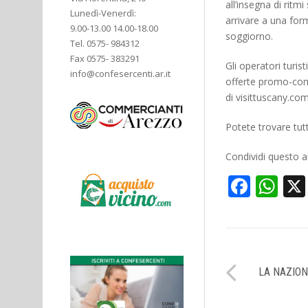
all’insegna di ritm
Lunedì-Venerdì:
arrivare a una for
9.00-13.00 14.00-18.00
soggiorno.
Tel. 0575- 984312
Fax 0575- 383291
Gli operatori turis
info@confesercenti.ar.it
offerte promo-comm
di visittuscany.com
Potete trovare tutt
Condividi questo ar
Face
Wh
LA NAZION