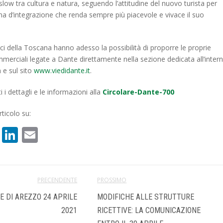
i slow tra cultura e natura, seguendo l’attitudine del nuovo turista per
ma d’integrazione che renda sempre più piacevole e vivace il suo
tici della Toscana hanno adesso la possibilità di proporre le proprie
erciali legate a Dante direttamente nella sezione dedicata all’inter
 e sul sito
www.viedidante.it
.
i i dettagli e le informazioni alla
Circolare-Dante-700
ticolo su:
book
atsApp
X
LinkedIn
Email
PRECENDENTE
PROSSIMO
E DI AREZZO 24 APRILE
MODIFICHE ALLE STRUTTURE
2021
RICETTIVE: LA COMUNICAZIONE