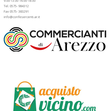
9.00-13.00 14.00-18.00
Tel. 0575- 984312
Fax 0575- 383291
info@confesercenti.ar.it