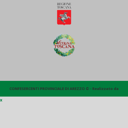
CONFESERCENTI PROVINCIALE DI AREZZO © - Realizzato da
x
Quantico