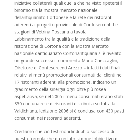
iniziative collaterali quali quella che ha visto ripetersi il
binomio tra la mostra mercato nazionale
dellantiquariato Cortonese e la rete dei ristoranti
aderenti al progetto provinciale di Confesercenti Le
stagioni di Vetrina Toscana a tavola.
Labbinamento tra la qualità e la tradizione della
ristorazione di Cortona con la Mostra Mercato
nazionale dantiquariato Cortonantiquaria si è rivelato
un grande successo;  commenta Mario Checcaglini,
Direttore di Confesercenti Arezzo – infatti i dati finali
relativi ai menù promozionali consumati dai clienti nei
17 ristoranti aderenti alla promozione, indicano un
gradimento della sinergia ogni oltre più rosea
aspettativa; se nel 2005 i menù consumati erano stati
350 con una rete di ristoranti distribuita su tutta la
Valdichiana, ledizione 2006 si è conclusa con 430 pasti
consumati nei ristoranti aderenti.
Crediamo che ciò testimoni lindubbio successo di
questa formula che da un lato si pone lobbiettivo di