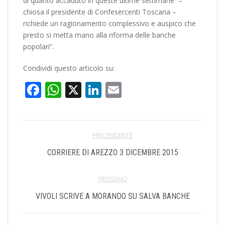
di quanto accaduto in queste ultime settimane –
chiosa il presidente di Confesercenti Toscana –
richiede un ragionamento complessivo e auspico che
presto si metta mano alla riforma delle banche
popolari”.
Condividi questo articolo su:
Facebook
WhatsApp
X
LinkedIn
Email
PRECENDENTE
CORRIERE DI AREZZO 3 DICEMBRE 2015
PROSSIMO
VIVOLI SCRIVE A MORANDO SU SALVA BANCHE