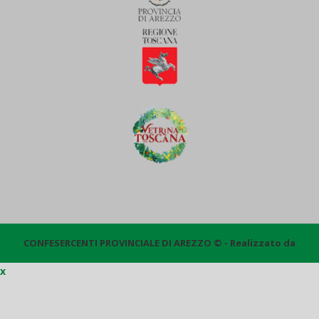
CONFESERCENTI PROVINCIALE DI AREZZO © - Realizzato da
x
Quantico