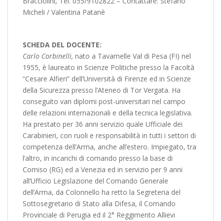
Bracciolini, Tel. 055/9102822 – Contattare: Stefano
Micheli / Valentina Patanè
SCHEDA DEL DOCENTE:
Carlo Corbinelli,
nato a Tavarnelle Val di Pesa (FI) nel
1955, è laureato in Scienze Politiche presso la Facoltà
“Cesare Alfieri” dell’Università di Firenze ed in Scienze
della Sicurezza presso l’Ateneo di Tor Vergata. Ha
conseguito vari diplomi post-universitari nel campo
delle relazioni internazionali e della tecnica legislativa.
Ha prestato per 36 anni servizio quale Ufficiale dei
Carabinieri, con ruoli e responsabilità in tutti i settori di
competenza dell’Arma, anche all’estero. Impiegato, tra
l’altro, in incarichi di comando presso la base di
Comiso (RG) ed a Venezia ed in servizio per 9 anni
all’Ufficio Legislazione del Comando Generale
dell’Arma, da Colonnello ha retto la Segreteria del
Sottosegretario di Stato alla Difesa, il Comando
Provinciale di Perugia ed il 2° Reggimento Allievi