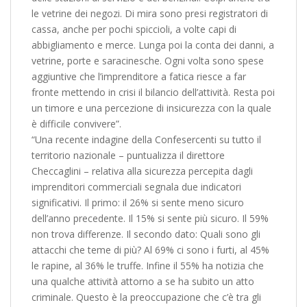
le vetrine dei negozi. Di mira sono presi registratori di
cassa, anche per pochi spiccioli, a volte capi di
abbigliamento e merce. Lunga poi la conta dei danni, a
vetrine, porte e saracinesche. Ogni volta sono spese
aggiuntive che l’imprenditore a fatica riesce a far
fronte mettendo in crisi il bilancio dell’attività. Resta poi
un timore e una percezione di insicurezza con la quale
è difficile convivere”.
“Una recente indagine della Confesercenti su tutto il
territorio nazionale – puntualizza il direttore
Checcaglini – relativa alla sicurezza percepita dagli
imprenditori commerciali segnala due indicatori
significativi. Il primo: il 26% si sente meno sicuro
dell’anno precedente. Il 15% si sente più sicuro. Il 59%
non trova differenze. Il secondo dato: Quali sono gli
attacchi che teme di più? Al 69% ci sono i furti, al 45%
le rapine, al 36% le truffe. Infine il 55% ha notizia che
una qualche attività attorno a se ha subito un atto
criminale. Questo è la preoccupazione che c’è tra gli