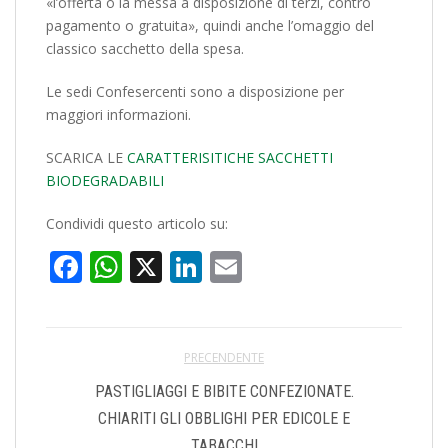
«l’offerta o la messa a disposizione di terzi, contro
pagamento o gratuita», quindi anche l’omaggio del
classico sacchetto della spesa.
Le sedi Confesercenti sono a disposizione per
maggiori informazioni.
SCARICA LE
CARATTERISITICHE SACCHETTI
BIODEGRADABILI
Condividi questo articolo su:
Facebook
WhatsApp
X
LinkedIn
Email
PRECENDENTE
PASTIGLIAGGI E BIBITE CONFEZIONATE.
CHIARITI GLI OBBLIGHI PER EDICOLE E
TABACCHI