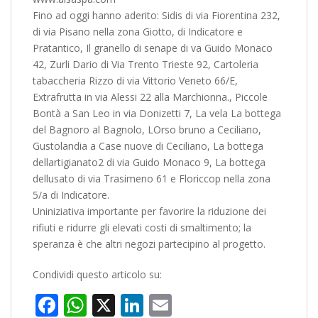
Fino ad oggi hanno aderito: Sidis di via Fiorentina 232,
di via Pisano nella zona Giotto, di Indicatore e
Pratantico, Il granello di senape di va Guido Monaco
42, Zurli Dario di Via Trento Trieste 92, Cartoleria
tabaccheria Rizzo di via Vittorio Veneto 66/E,
Extrafrutta in via Alessi 22 alla Marchionna., Piccole
Bontà a San Leo in via Donizetti 7, La vela La bottega
del Bagnoro al Bagnolo, LOrso bruno a Ceciliano,
Gustolandia a Case nuove di Ceciliano, La bottega
dellartigianato2 di via Guido Monaco 9, La bottega
dellusato di via Trasimeno 61 e Floriccop nella zona
5/a di Indicatore.
Uniniziativa importante per favorire la riduzione dei
rifiuti e ridurre gli elevati costi di smaltimento; la
speranza è che altri negozi partecipino al progetto.
Condividi questo articolo su:
Facebook
WhatsApp
X
LinkedIn
Email