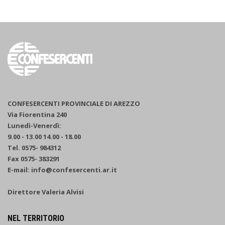
CONFESERCENTI PROVINCIALE DI AREZZO
Via Fiorentina 240
Lunedì-Venerdì:
9.00 - 13.00 14.00 - 18.00
Tel. 0575- 984312
Fax 0575- 383291
E-mail: info@confesercenti.ar.it
Direttore Valeria Alvisi
NEL TERRITORIO