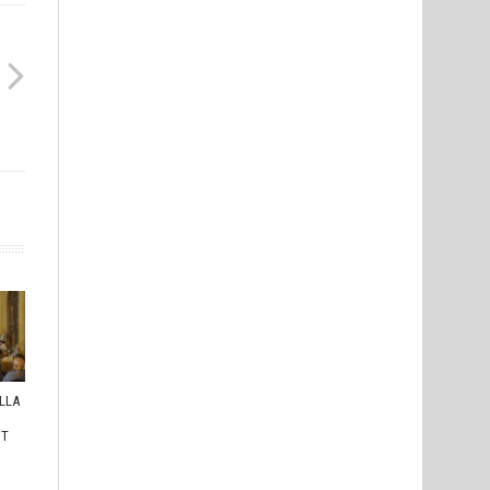
ULLA
I
HT