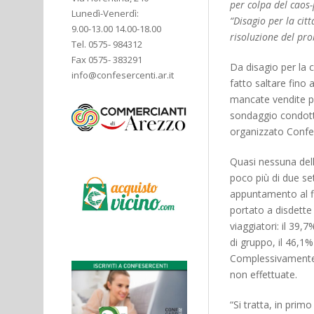
per colpa del caos
Lunedì-Venerdì:
“Disagio per la cit
9.00-13.00 14.00-18.00
risoluzione del p
Tel. 0575- 984312
Fax 0575- 383291
Da disagio per la 
info@confesercenti.ar.it
fatto saltare fino 
mancate vendite pe
sondaggio condotto
organizzato Confe
Quasi nessuna delle
poco più di due se
appuntamento al fi
portato a disdette
viaggiatori: il 39,
di gruppo, il 46,1
Complessivamente, 
non effettuate.
“Si tratta, in prim