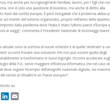
za, ma anche per ricongiungimenti familiari, lavoro, per i figli che no
a, non è solo una questione di business, ma anche di diritto alla
to fuori dai confini europei. È però innegabile che il problema abbia u
he sul mondo del turismo organizzato, proprio nell’anno della riparten
 imposto dalla pandemia dove l’Italia è stato l’ultimo paese d’Europa 
zioni ai viaggi”, commenta il Presidente Nazionale di Assoviaggi Gianni
s attuale sono la somma di nuove richieste e di quelle ‘arretrate’ a c
però occorre trovare una soluzione che non può essere quella degli
itabilmente si trasformano in nuovi ingorghi. Occorre accelerare sugl
ogici della P.A.: serve maggiore efficienza informatica che nel caso di
i deve seguire l’esempio dell’anagrafe nazionale digitale, via maestr
ei servizi ai cittadini in un Paese europeo”.
ticolo su:
book
atsApp
X
LinkedIn
Email