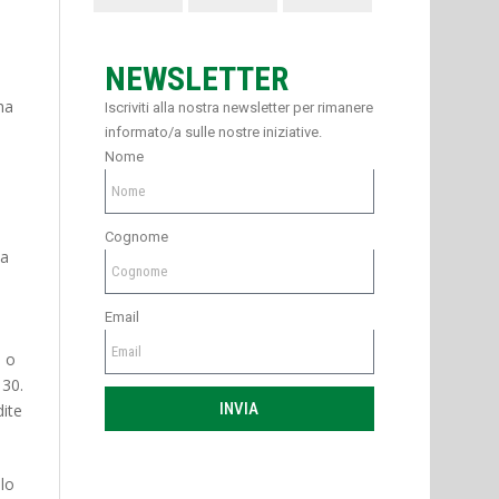
NEWSLETTER
ha
Iscriviti alla nostra newsletter per rimanere
informato/a sulle nostre iniziative.
Nome
Cognome
da
Email
i o
 30.
INVIA
dite
olo