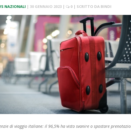
S NAZIONALI
|
30 GENNAIO 2023
|
0
| SCRITTO DA
BINDI
nzie di viaggio italiane: il 96,5% ha visto svanire o spostare prenotazio