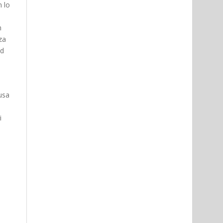
n lo
n
za
ad
ausa
i
a