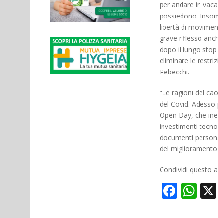
per andare in vacan
possiedono. Insomm
libertà di movimen
grave riflesso anc
dopo il lungo stop
eliminare le restri
Rebecchi.
“Le ragioni del cao
del Covid. Adesso 
Open Day, che inev
investimenti tecnol
documenti personal
del miglioramento d
Condividi questo ar
Face
Wh