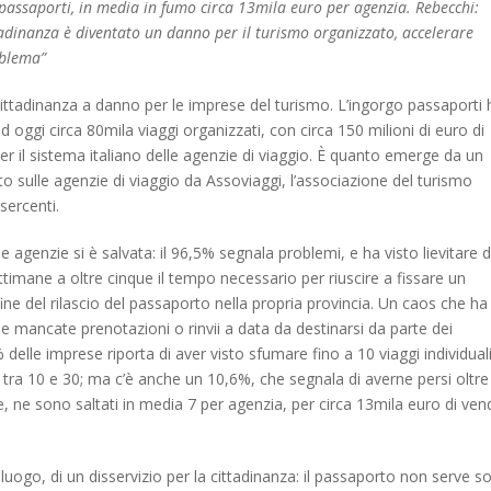
-passaporti, in media in fumo circa 13mila euro per agenzia. Rebecchi:
tadinanza è diventato un danno per il turismo organizzato, accelerare
roblema”
cittadinanza a danno per le imprese del turismo. L’ingorgo passaporti 
ad oggi circa 80mila viaggi organizzati, con circa 150 milioni di euro di
r il sistema italiano delle agenzie di viaggio. È quanto emerge da un
 sulle agenzie di viaggio da Assoviaggi, l’associazione del turismo
sercenti.
 agenzie si è salvata: il 96,5% segnala problemi, e ha visto lievitare 
ttimane a oltre cinque il tempo necessario per riuscire a fissare un
ne del rilascio del passaporto nella propria provincia. Un caos che ha
 e mancate prenotazioni o rinvii a data da destinarsi da parte dei
7% delle imprese riporta di aver visto sfumare fino a 10 viaggi individual
% tra 10 e 30; ma c’è anche un 10,6%, che segnala di averne persi oltre
ne sono saltati in media 7 per agenzia, per circa 13mila euro di ven
o luogo, di un disservizio per la cittadinanza: il passaporto non serve s