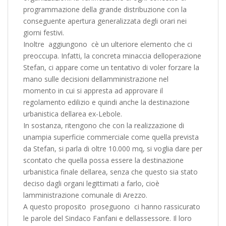
programmazione della grande distribuzione con la
conseguente apertura generalizzata degli orari nei
giorni festivi.
Inoltre  aggiungono  cè un ulteriore elemento che ci
preoccupa. Infatti, la concreta minaccia delloperazione
Stefan, ci appare come un tentativo di voler forzare la
mano sulle decisioni dellamministrazione nel
momento in cui si appresta ad approvare il
regolamento edilizio e quindi anche la destinazione
urbanistica dellarea ex-Lebole.
In sostanza, ritengono che con la realizzazione di
unampia superficie commerciale come quella prevista
da Stefan, si parla di oltre 10.000 mq, si voglia dare per
scontato che quella possa essere la destinazione
urbanistica finale dellarea, senza che questo sia stato
deciso dagli organi legittimati a farlo, cioè
lamministrazione comunale di Arezzo.
A questo proposito  proseguono  ci hanno rassicurato
le parole del Sindaco Fanfani e dellassessore. Il loro