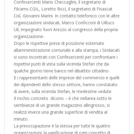
Confesercenti Mario Checcaglini, il segretario di
Filcams CGIL, Loretto Ricci, il segretario di Fisascat
Cisl, Giovanni Marini. In contatto telefonico con le altre
organizzazioni sindacali, Marco Conficconi di Uiltucs
Uil, impegnato fuori Arezzo al congresso della propria
organizzazione.
Dopo le rispettive prese di posizione esternate
allamministrazione comunale e alla stampa, i Sindacati
si sono incontrati con Confesercenti per confrontare i
rispettivi punti di vista sulla vicenda Stefan che da
qualche giorno tiene banco nel dibattito cittadino.
E i rappresentanti delle imprese del commercio e quelli
dei dipendenti dello stesso settore, hanno constatato
di avere, sulla vicenda Stefan, le medesime vedute.
Il rischio concreto  dicono – è che nellarea sotto le
sembianze di un grande magazzino allingrosso, si
realizzi invece una grande superficie di vendita al
minuto.
La preoccupazione è la stessa per tutte le quattro
organizzazioni: la vanificazione di ogni concetto di