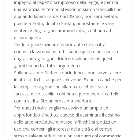
impegno al rispetto scrupoloso della legge, è per noi
una garanzia. Al tempo stessonon siamo tranquilli fino
a quando lapertura del Cash&Carry non sarà evitata,
poiché a Prato, di fatto Stefan, nonostante le varie
sentenze degli organi amministrativi, continua ad
essere aperta.
Per le organizzazioni: è importante che la città
conosca la vicenda in tutti i suoi aspetti e per questo
ringraziano gli organi di informazione che in questi
giorni hanno trattato largomento.
Sulloperazione Stefan  concludono – non serve tacere
in attesa di chissà quale soluzione. E questo anche per
la semplice ragione che allarea ex-Lebole, sulla
facciata dello stabile, continua a permanere il cartello
con la scritta Stefan prossima apertura.
Per questi motivi vogliamo avviare un ampio ed
approfondito dibattito, capace di esaminare il destino
delle aree produttive dimesse, affinché si ipotizzi un
uso che combini gli interessi della città e al tempo
stesso salvaguardi gli equilibri raggiunti dal commercio,