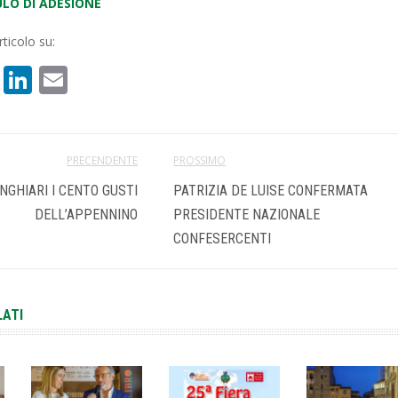
ULO DI ADESIONE
ticolo su:
book
atsApp
X
LinkedIn
Email
PRECENDENTE
PROSSIMO
NGHIARI I CENTO GUSTI
PATRIZIA DE LUISE CONFERMATA
DELL’APPENNINO
PRESIDENTE NAZIONALE
CONFESERCENTI
LATI