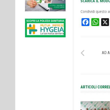
SCARICA IL MOD
Condividi questo ar
Face
Wh
AD A
ARTICOLI CORRE