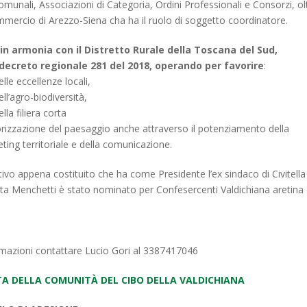
munali, Associazioni di Categoria, Ordini Professionali e Consorzi, ol
mercio di Arezzo-Siena cha ha il ruolo di soggetto coordinatore.
in armonia con il Distretto Rurale della Toscana del Sud,
l decreto regionale 281 del 2018, operando per favorire
:
le eccellenze locali,
ll’agro-biodiversità,
la filiera corta
alorizzazione del paesaggio anche attraverso il potenziamento della
eting territoriale e della comunicazione.
tivo appena costituito che ha come Presidente l’ex sindaco di Civitella
tta Menchetti è stato nominato per Confesercenti Valdichiana aretina
rmazioni contattare Lucio Gori al 3387417046
TA DELLA COMUNITÀ DEL CIBO DELLA VALDICHIANA