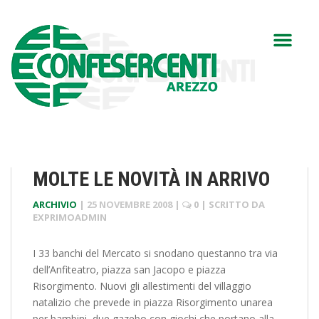
MOLTE LE NOVITÀ IN ARRIVO
ARCHIVIO
|
25 NOVEMBRE 2008
|
0
| SCRITTO DA
EXPRIMOADMIN
I 33 banchi del Mercato si snodano questanno tra via
dell’Anfiteatro, piazza san Jacopo e piazza
Risorgimento. Nuovi gli allestimenti del villaggio
natalizio che prevede in piazza Risorgimento unarea
per bambini, due gazebo con giochi che portano alla