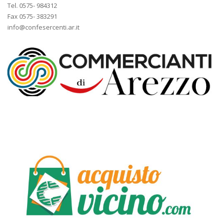
Tel. 0575- 984312
Fax 0575- 383291
info@confesercenti.ar.it