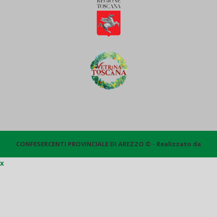
CONFESERCENTI PROVINCIALE DI AREZZO © - Realizzato da
x
Quantico