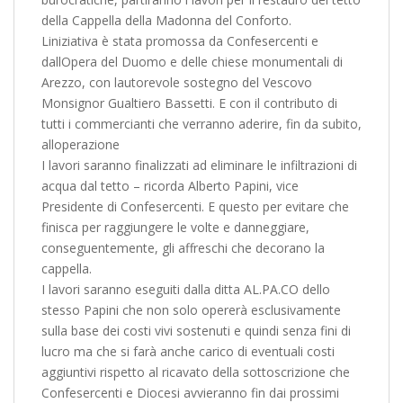
della Cappella della Madonna del Conforto.
Liniziativa è stata promossa da Confesercenti e
dallOpera del Duomo e delle chiese monumentali di
Arezzo, con lautorevole sostegno del Vescovo
Monsignor Gualtiero Bassetti. E con il contributo di
tutti i commercianti che verranno aderire, fin da subito,
alloperazione
I lavori saranno finalizzati ad eliminare le infiltrazioni di
acqua dal tetto – ricorda Alberto Papini, vice
Presidente di Confesercenti. E questo per evitare che
finisca per raggiungere le volte e danneggiare,
conseguentemente, gli affreschi che decorano la
cappella.
I lavori saranno eseguiti dalla ditta AL.PA.CO dello
stesso Papini che non solo opererà esclusivamente
sulla base dei costi vivi sostenuti e quindi senza fini di
lucro ma che si farà anche carico di eventuali costi
aggiuntivi rispetto al ricavato della sottoscrizione che
Confesercenti e Diocesi avvieranno fin dai prossimi