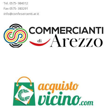
Tel. 0575- 984312
Fax 0575- 383291
info@confesercenti.ar.it