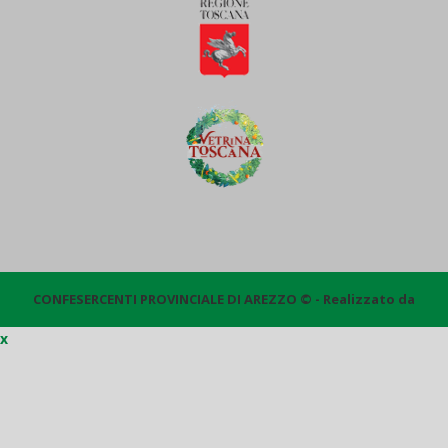
CONFESERCENTI PROVINCIALE DI AREZZO © - Realizzato da
x
Quantico