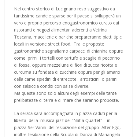
Nel centro storico di Lucignano reso suggestivo da
tantissime candele sparse per il paese si svilupperà un
vero e proprio percorso enogastronomico curato dai
ristoranti e negozi alimentari aderenti a Vetrina
Toscana, macellerie e bar che prepareranno piatti tipici
locali in versione street food. Tra le proposte
gastronomiche segnaliamo carpacci di chianina oppure
come primi i tortelli con tartufo e scaglie di pecorino
di fossa, oppure mezzelune di fiori di zucca ricotta e
curcuma su fondata di zucchine oppure per gli amanti
della carne spiedini di entrecote, arrosticini o panini
con salsiccia conditi con salse diverse.
Ma queste sono solo alcuni degli esempi delle tante
prelibatezze di terra e di mare che saranno proposte.
La serata sarà accompagnata in piazza caduti per la
libertà della musica jazz del “Natia Quartet” – in
piazza Ser Vanni del l’esibizione del gruppo Alter Ego,
inoltre l’esibizione della Scuola di Danza di Mariangela