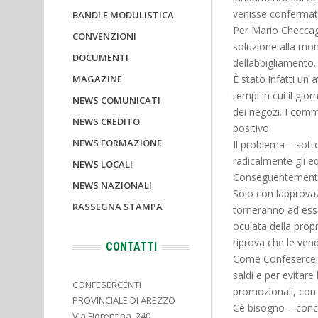
venisse confermato
BANDI E MODULISTICA
Per Mario Checcagl
CONVENZIONI
soluzione alla mom
DOCUMENTI
dellabbigliamento.
MAGAZINE
È stato infatti un
tempi in cui il gior
NEWS COMUNICATI
dei negozi. I comm
NEWS CREDITO
positivo.
NEWS FORMAZIONE
Il problema – sot
radicalmente gli equ
NEWS LOCALI
Conseguentemente 
NEWS NAZIONALI
Solo con lapprova
RASSEGNA STAMPA
torneranno ad ess
oculata della propr
riprova che le ven
CONTATTI
Come Confesercenti
saldi e per evitare 
CONFESERCENTI
promozionali, con 
PROVINCIALE DI AREZZO
Cè bisogno – concl
Via Fiorentina, 240