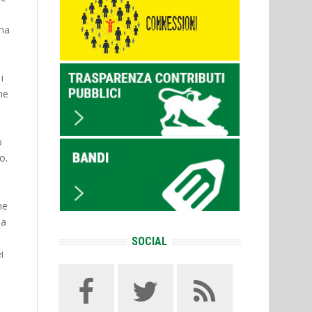
una
i
ine
o
o.
ne
 a
SOCIAL
i