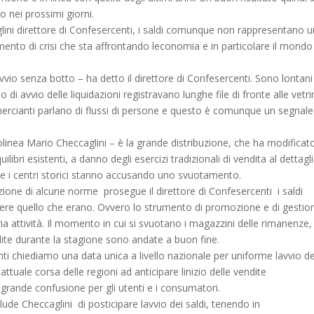
 nei prossimi giorni.
ini direttore di Confesercenti, i saldi comunque non rappresentano 
ento di crisi che sta affrontando leconomia e in particolare il mondo
 avvio senza botto – ha detto il direttore di Confesercenti. Sono lontani 
no di avvio delle liquidazioni registravano lunghe file di fronte alle vetr
ercianti parlano di flussi di persone e questo è comunque un segnale
tolinea Mario Checcaglini – è la grande distribuzione, che ha modificat
ilibri esistenti, a danno degli esercizi tradizionali di vendita al dettagli
i centri storici stanno accusando uno svuotamento.
zione di alcune norme  prosegue il direttore di Confesercenti  i saldi
ere quello che erano. Ovvero lo strumento di promozione e di gestio
ia attività. Il momento in cui si svuotano i magazzini delle rimanenze,
dite durante la stagione sono andate a buon fine.
 chiediamo una data unica a livello nazionale per uniforme lavvio de
lattuale corsa delle regioni ad anticipare linizio delle vendite
grande confusione per gli utenti e i consumatori.
ude Checcaglini  di posticipare lavvio dei saldi, tenendo in