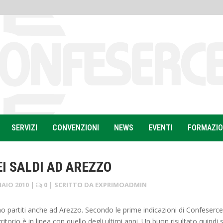
SERVIZI
CONVENZIONI
NEWS
EVENTI
FORMAZI
EI SALDI AD AREZZO
AIO 2010
|
0
| SCRITTO DA
EXPRIMOADMIN
ono partiti anche ad Arezzo. Secondo le prime indicazioni di Confeserce
ritorio è in linea con quello degli ultimi anni. Un buon risultato quindi 