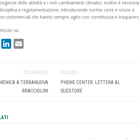
sigenze delle attività e i noti cambiamenti climatici. Inoltre è necessa
e disciplina e regolamentazione, introducendo norme certe e sicure a
tori commerciali che hanno sempre agito con correttezza e trasparenz
ticolo su:
book
atsApp
X
LinkedIn
Email
PRECENDENTE
PROSSIMO
MENICA A TERRANUOVA
PHONE CENTER: LETTERA AL
BRACCIOLINI
QUESTORE
LATI