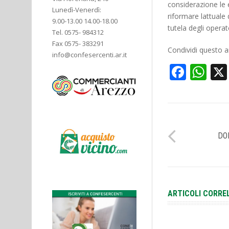
considerazione le e
Lunedì-Venerdì:
riformare lattual
9.00-13.00 14.00-18.00
tutela degli opera
Tel. 0575- 984312
Fax 0575- 383291
Condividi questo ar
info@confesercenti.ar.it
Face
Wh
DO
ARTICOLI CORRE