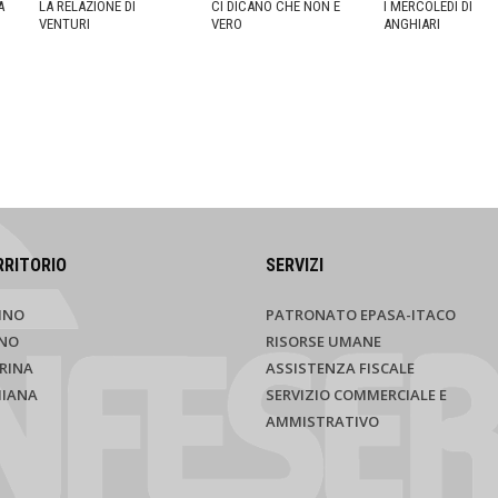
A
LA RELAZIONE DI
CI DICANO CHE NON È
I MERCOLEDÌ DI
VENTURI
VERO
ANGHIARI
RRITORIO
SERVIZI
INO
PATRONATO EPASA-ITACO
NO
RISORSE UMANE
RINA
ASSISTENZA FISCALE
HIANA
SERVIZIO COMMERCIALE E
AMMISTRATIVO