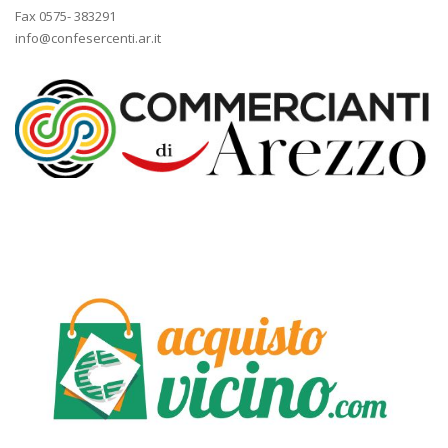
Fax 0575- 383291
info@confesercenti.ar.it