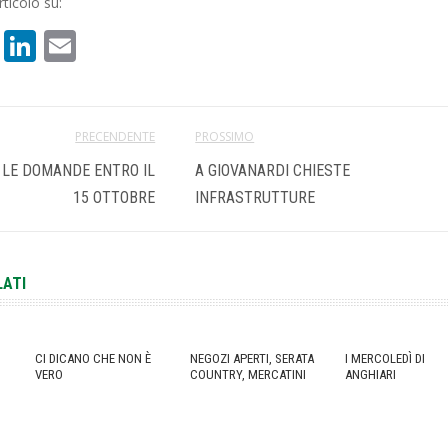
ticolo su:
book
atsApp
X
LinkedIn
Email
PRECENDENTE
PROSSIMO
: LE DOMANDE ENTRO IL
A GIOVANARDI CHIESTE
15 OTTOBRE
INFRASTRUTTURE
LATI
CI DICANO CHE NON È
NEGOZI APERTI, SERATA
I MERCOLEDÌ DI
VERO
COUNTRY, MERCATINI
ANGHIARI