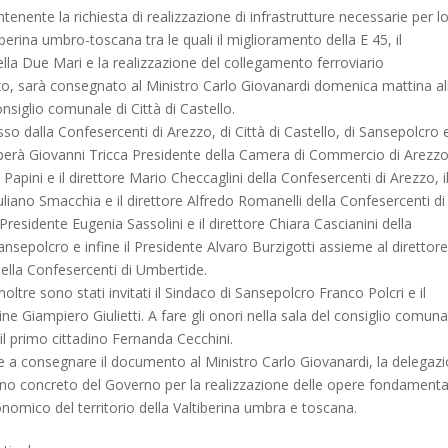
nente la richiesta di realizzazione di infrastrutture necessarie per l
iberina umbro-toscana tra le quali il miglioramento della E 45, il
a Due Mari e la realizzazione del collegamento ferroviario
o, sarà consegnato al Ministro Carlo Giovanardi domenica mattina al
onsiglio comunale di Città di Castello.
so dalla Confesercenti di Arezzo, di Città di Castello, di Sansepolcro e
erà Giovanni Tricca Presidente della Camera di Commercio di Arezzo,
Papini e il direttore Mario Checcaglini della Confesercenti di Arezzo, i
uliano Smacchia e il direttore Alfredo Romanelli della Confesercenti di
l Presidente Eugenia Sassolini e il direttore Chiara Cascianini della
nsepolcro e infine il Presidente Alvaro Burzigotti assieme al direttore
ella Confesercenti di Umbertide.
oltre sono stati invitati il Sindaco di Sansepolcro Franco Polcri e il
e Giampiero Giulietti. A fare gli onori nella sala del consiglio comuna
o il primo cittadino Fernanda Cecchini.
re a consegnare il documento al Ministro Carlo Giovanardi, la delegaz
no concreto del Governo per la realizzazione delle opere fondamenta
onomico del territorio della Valtiberina umbra e toscana.