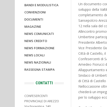
Un documento conte
BANDI E MODULISTICA
sviluppo della Valt
CONVENZIONI
completamento dell
DOCUMENTI
Sansepolcro-Arezz
12 nella sala del c
MAGAZINE
Allincontro promos
NEWS COMUNICATI
Umbertine partecip
NEWS CREDITO
Presidente Alberto 
Vice Presidente Gi
NEWS FORMAZIONE
Città di Castello, i
NEWS LOCALI
Confesercenti di Sa
NEWS NAZIONALI
Amedeo Fiorucci d
RASSEGNA STAMPA
Allappuntamento in
Sindaco di Umbertin
di Città di Castell
CONTATTI
Nelloccasione olt
chiederà un impeg
CONFESERCENTI
per lo sviluppo ec
PROVINCIALE DI AREZZO
Via Fiorentina, 240