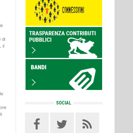
o
le
 di
 il
l
le
SOCIAL
ione
li