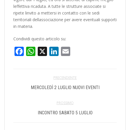
leffettiva ricaduta. A tutte le strutture associate si
ripete linvito a mettersi in contatto con le sedi
territoriali dellassociazione per avere eventuali supporti
in materia.
Condividi questo articolo su:
Facebook
WhatsApp
X
LinkedIn
Email
PRECENDENTE
MERCOLEDÌ 2 LUGLIO NUOVI EVENTI
PROSSIMO
INCONTRO SABATO 5 LUGLIO