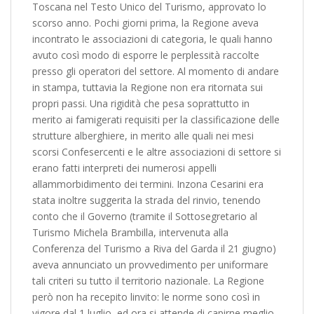
Toscana nel Testo Unico del Turismo, approvato lo
scorso anno. Pochi giorni prima, la Regione aveva
incontrato le associazioni di categoria, le quali hanno
avuto così modo di esporre le perplessità raccolte
presso gli operatori del settore. Al momento di andare
in stampa, tuttavia la Regione non era ritornata sui
propri passi. Una rigidità che pesa soprattutto in
merito ai famigerati requisiti per la classificazione delle
strutture alberghiere, in merito alle quali nei mesi
scorsi Confesercenti e le altre associazioni di settore si
erano fatti interpreti dei numerosi appelli
allammorbidimento dei termini. Inzona Cesarini era
stata inoltre suggerita la strada del rinvio, tenendo
conto che il Governo (tramite il Sottosegretario al
Turismo Michela Brambilla, intervenuta alla
Conferenza del Turismo a Riva del Garda il 21 giugno)
aveva annunciato un provvedimento per uniformare
tali criteri su tutto il territorio nazionale. La Regione
però non ha recepito linvito: le norme sono così in
vigore dal 1 luglio, ed ora si attende di capirne meglio