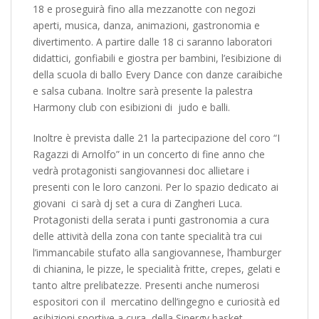
18 e proseguirà fino alla mezzanotte con negozi
aperti, musica, danza, animazioni, gastronomia e
divertimento. A partire dalle 18 ci saranno laboratori
didattici, gonfiabili e giostra per bambini, l’esibizione di
della scuola di ballo Every Dance con danze caraibiche
e salsa cubana. Inoltre sarà presente la palestra
Harmony club con esibizioni di judo e balli.
Inoltre è prevista dalle 21 la partecipazione del coro “I
Ragazzi di Arnolfo” in un concerto di fine anno che
vedrà protagonisti sangiovannesi doc allietare i
presenti con le loro canzoni. Per lo spazio dedicato ai
giovani ci sarà dj set a cura di Zangheri Luca.
Protagonisti della serata i punti gastronomia a cura
delle attività della zona con tante specialità tra cui
l’immancabile stufato alla sangiovannese, l’hamburger
di chianina, le pizze, le specialità fritte, crepes, gelati e
tanto altre prelibatezze. Presenti anche numerosi
espositori con il mercatino dell’ingegno e curiosità ed
esibizioni sportive a cura della Sinergy basket.