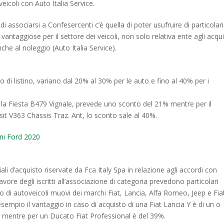
veicoli con Auto Italia Service.
di associarsi a Confesercenti c’è quella di poter usufruire di particolari
 vantaggiose per il settore dei veicoli, non solo relativa ente agli acqui
he al noleggio (Auto Italia Service).
zo di listino, variano dal 20% al 30% per le auto e fino al 40% per i
 la Fiesta B479 Vignale, prevede uno sconto del 21% mentre per il
t V363 Chassis Traz. Ant, lo sconto sale al 40%.
oni Ford 2020
ali d’acquisto riservate da Fca Italy Spa in relazione agli accordi con
vore degli iscritti all’associazione di categoria prevedono particolari
to di autoveicoli muovi dei marchi Fiat, Lancia, Alfa Romeo, Jeep e Fia
sempio il vantaggio in caso di acquisto di una Fiat Lancia Y è di un o
 mentre per un Ducato Fiat Professional è del 39%.