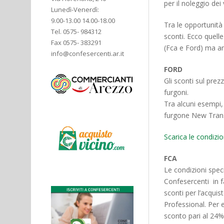
per il noleggio dei 
Lunedì-Venerdì:
9.00-13.00 14.00-18.00
Tra le opportunità 
Tel. 0575- 984312
sconti. Ecco quelle
Fax 0575- 383291
(Fca e Ford) ma anc
info@confesercenti.ar.it
FORD
Gli sconti sul prez
furgoni.
Tra alcuni esempi,
furgone New Transi
Scarica le condizi
FCA
Le condizioni speci
Confesercenti in fa
sconti per l’acquis
Professional. Per e
sconto pari al 24%