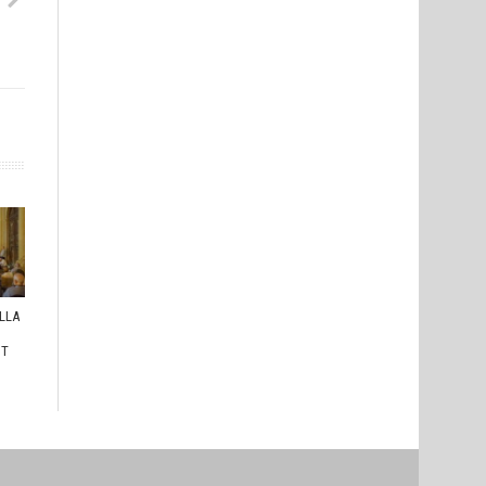
ULLA
I
HT