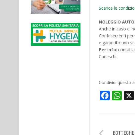
Scarica le condizi
NOLEGGIO AUTO 
Anche in caso di n
Confesercenti perm
è garantito uno sc
Per info
: contatt
Caneschi.
Condividi questo ar
Face
Wh
BOTTEGHE 