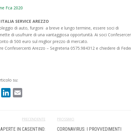
one Fca 2020
ITALIA SERVICE AREZZO
oleggio di auto, furgoni a breve e lungo termine, essere soci di
ette di usufruire di una vantaggiosa opportunità. Ai soci Confesercen
onto di 500 euro sul miglior prezzo di mercato.
are Confesercenti Arezzo – Segreteria 0575.984312 e chiedere di Fede
ticolo su:
book
atsApp
X
LinkedIn
Email
PRECENDENTE
PROSSIMO
APERTE IN CASENTINO:
CORONAVIRUS: I PROVVEDIMENTI