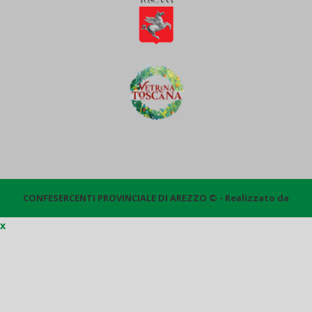
CONFESERCENTI PROVINCIALE DI AREZZO © - Realizzato da
x
Quantico